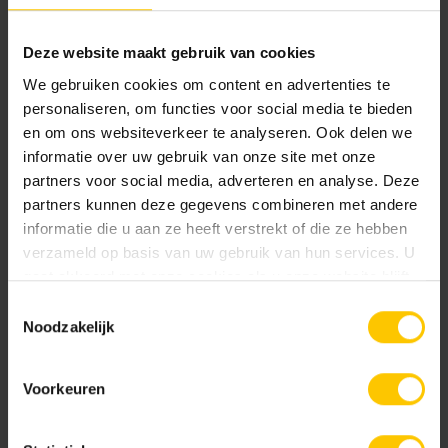
Deze website maakt gebruik van cookies
We gebruiken cookies om content en advertenties te
personaliseren, om functies voor social media te bieden
en om ons websiteverkeer te analyseren. Ook delen we
informatie over uw gebruik van onze site met onze
13 augustus 2025
partners voor social media, adverteren en analyse. Deze
Even voorstellen: Willemijn van den Boogaard, onze
partners kunnen deze gegevens combineren met andere
Nieuwe Algemeen Directeur
informatie die u aan ze heeft verstrekt of die ze hebben
verzameld op basis van uw gebruik van hun services. U
gaat akkoord met onze cookies als u onze website blijft
gebruiken.
Toestemmingsselectie
Noodzakelijk
Benieuwd? Neem contact op!
MBI biedt een zeer uitgebreid assortiment
Voorkeuren
bouwmaterialen en denkt graag in alle fasen van een
project mee. Neem contact op voor een persoonlijk