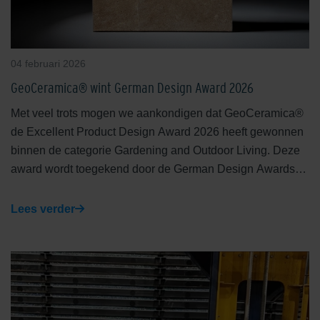
04 februari 2026
GeoCeramica® wint German Design Award 2026
Met veel trots mogen we aankondigen dat GeoCeramica®
de Excellent Product Design Award 2026 heeft gewonnen
binnen de categorie Gardening and Outdoor Living. Deze
award wordt toegekend door de German Design Awards
en erkent innovatieve en functionele ontwerpen die design
en gebruiksgemak combineren.
Lees verder