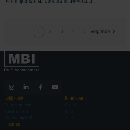
De 8 miljoenste M2 GeoCeramica® verkocht
1
2
3
4
5
volgende
Bekijk ook
Kennisbank
Duurzaamheid
Gevel
Tuininspiratie
Infra
Werken bij MBI
Tuin
Locaties