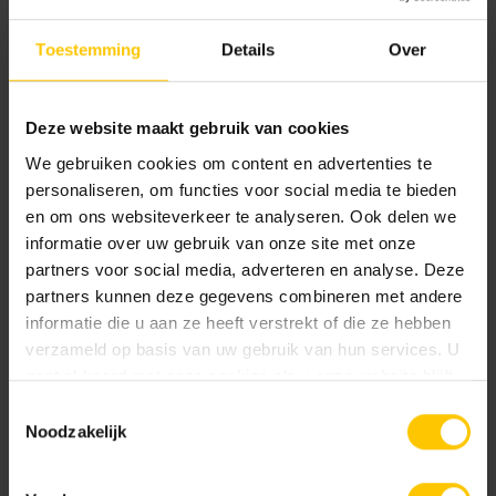
Elke dag werken de Steenmeesters aan deze missie.
Toestemming
Details
Over
Zonder dat je het doorhebt werken we aan alle
gebruiksgebieden van de buitenruimte. MBI denkt graag
mee aan de inrichting van onze leefomgeving. Onze
Deze website maakt gebruik van cookies
Steenmeesters staan voor elk punt van de projectfase klaar
We gebruiken cookies om content en advertenties te
om te adviseren.
personaliseren, om functies voor social media te bieden
en om ons websiteverkeer te analyseren. Ook delen we
Gevelsystemen en binnenmuren
informatie over uw gebruik van onze site met onze
MBI produceert
gevelstenen
voor zowel binnen- als
partners voor social media, adverteren en analyse. Deze
partners kunnen deze gegevens combineren met andere
buitentoepassingen, voor zowel zichtbaar als niet-
informatie die u aan ze heeft verstrekt of die ze hebben
zichtbaar metselwerk. Deze gevelstenen zijn verkrijgbaar
verzameld op basis van uw gebruik van hun services. U
in vele kleuren, formaten, texturen en profileringen. Naast
gaat akkoord met onze cookies als u onze website blijft
het uitgebreide assortiment biedt MBI architecten en
gebruiken.
Toestemmingsselectie
opdrachtgevers de mogelijkheid om een eigen gevelsteen
Noodzakelijk
te ontwerpen.