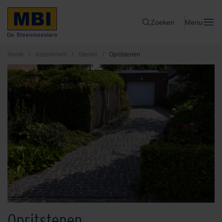
Zoeken
Menu
Home
/
Assortiment
/
Stenen
/
Opritstenen
Opritstenen