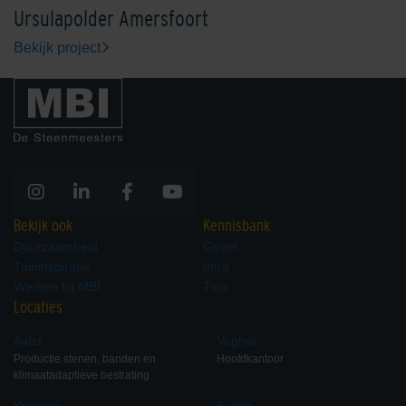
Ursulapolder Amersfoort
Bekijk project
Bekijk ook
Kennisbank
Duurzaamheid
Gevel
Tuininspiratie
Infra
Werken bij MBI
Tuin
Locaties
Aalst
Veghel
Productie stenen, banden en
Hoofdkantoor
klimaatadaptieve bestrating