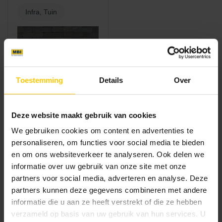
Infra, Tuin
Toestemming
Details
Over
GeoSteen®
GeoSteen®
GeoKlinker Plus
Deze website maakt gebruik van cookies
ZF
We gebruiken cookies om content en advertenties te
personaliseren, om functies voor social media te bieden
en om ons websiteverkeer te analyseren. Ook delen we
Opritstenen hebben een hoge
informatie over uw gebruik van onze site met onze
belastbaarheid
partners voor social media, adverteren en analyse. Deze
partners kunnen deze gegevens combineren met andere
Bij een oprit is naast het uiterlijk de belastbaarheid van
informatie die u aan ze heeft verstrekt of die ze hebben
belang. Daarom zie je dat er voor de oprit vaak
verzameld op basis van uw gebruik van hun services. U