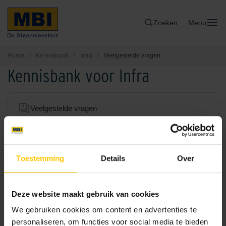
Zoeken
Menu
Home
/
Kennisbank
/
Infra
/
Veelgestelde vragen
Kennisbank voor Infra
Veelgestelde vragen
Groene Parkeerplaatsen
Toestemming
Details
Over
Legverbanden
Deze website maakt gebruik van cookies
Toplaag texturen
We gebruiken cookies om content en advertenties te
personaliseren, om functies voor social media te bieden