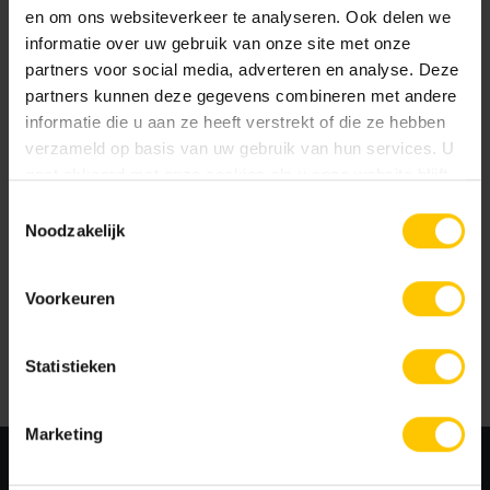
en om ons websiteverkeer te analyseren. Ook delen we
Veelgestelde vragen
informatie over uw gebruik van onze site met onze
partners voor social media, adverteren en analyse. Deze
partners kunnen deze gegevens combineren met andere
Wanneer is Klantleveringen bereikbaar?
informatie die u aan ze heeft verstrekt of die ze hebben
verzameld op basis van uw gebruik van hun services. U
Waar vind ik documentatie van jullie producten?
gaat akkoord met onze cookies als u onze website blijft
gebruiken.
Toestemmingsselectie
Is jullie productie KOMO-gecertificeerd?
Noodzakelijk
Kan ik als particulier materialen bij jullie bestellen?
Voorkeuren
Waar vind ik verwerkingsadviezen?
Statistieken
Welke toeslagen hanteert MBI?
Marketing