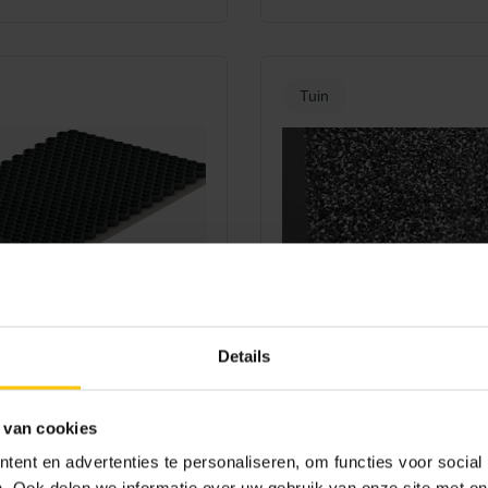
Tuin
ACO
s & grindplaten
ACO Schoon & droog
Details
 van cookies
ent en advertenties te personaliseren, om functies voor social