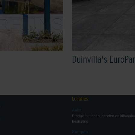
Duinvilla's EuroPa
Locaties
d
Aalst
Productie stenen, banden en klimaata
I
bestrating
Kampen