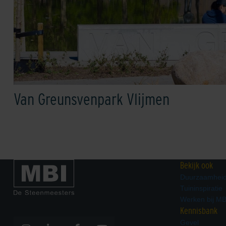
Van Greunsvenpark Vlijmen
Bekijk ook
Duurzaamhei
Tuininspiratie
Werken bij MB
Kennisbank
Gevel