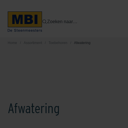
Zoeken naar…
Home
/
Assortiment
/
Toebehoren
/
Afwatering
Afwatering