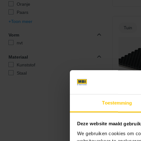
Oranje
Paars
Toon meer
Tuin
Vorm
nvt
Materiaal
Kunststof
Staal
ACO
ACO Gra
Toestemming
Deze website maakt gebruik
We gebruiken cookies om cont