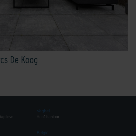
rcs De Koog
Veghel
daptieve
Hoofdkantoor
België