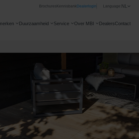
NL
Brochures
Kennisbank
Dealerlogin
Language:
merken
Duurzaamheid
Service
Over MBI
Dealers
Contact