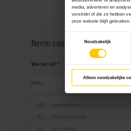
websiteverkeer te analyseren
media, adverteren en analys
verstrekt of die ze hebben v
onze website blijft gebruiken.
Toestemmingsselectie
Neem contact op
Noodzakelijk
Wie ben jij? *
Alleen noodzakelijke c
Bedrijfsnaam *
Telefoonnummer
Jouw vraag *