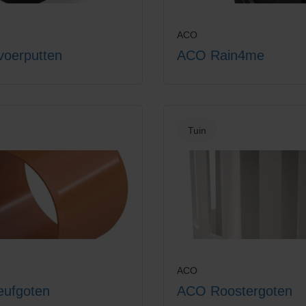
ACO
oerputten
ACO Rain4me
Tuin
ACO
eufgoten
ACO Roostergoten