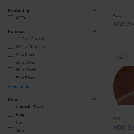
Productlijn
ACO
ACO
ACO Afv
Formaat
12.6 x 12.6 cm
21.1 x 10.5 cm
25 x 25 cm
Tuin
30 x 30 cm
40 x 40 cm
50 x 50 cm
Toon meer
Kleur
Antraciet/Zwart
Beige
ACO
Bruin
ACO Sl
Grijs