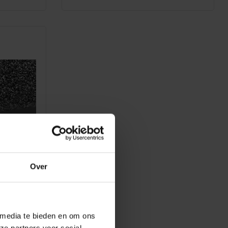
lopers
Over
 media te bieden en om ons