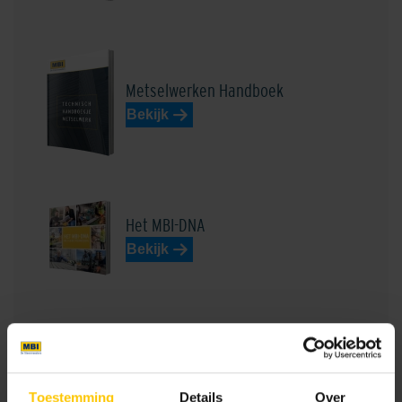
Metselwerken Handboek
Bekijk
Het MBI-DNA
Bekijk
Verwerking Keramiek
Bekijk
Toestemming
Details
Over