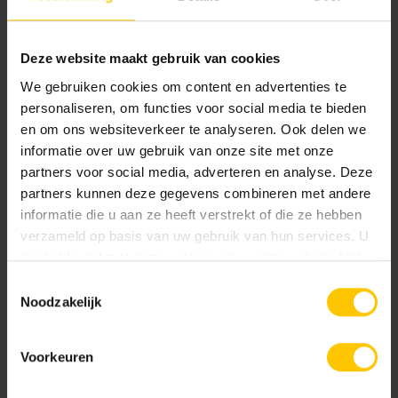
Deze website maakt gebruik van cookies
We gebruiken cookies om content en advertenties te
GeoColor
personaliseren, om functies voor social media te bieden
Bekijk
en om ons websiteverkeer te analyseren. Ook delen we
informatie over uw gebruik van onze site met onze
partners voor social media, adverteren en analyse. Deze
partners kunnen deze gegevens combineren met andere
informatie die u aan ze heeft verstrekt of die ze hebben
Infoboekje GeoStylistix
verzameld op basis van uw gebruik van hun services. U
Bekijk
gaat akkoord met onze cookies als u onze website blijft
gebruiken.
Toestemmingsselectie
Noodzakelijk
GeoCeramica® Meesterwerken
Voorkeuren
Bekijk