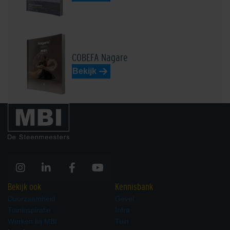
COBEFA Nagare
Bekijk
Bekijk ook
Kennisbank
Duurzaamheid
Gevel
Tuininspiratie
Infra
Werken bij MBI
Tuin