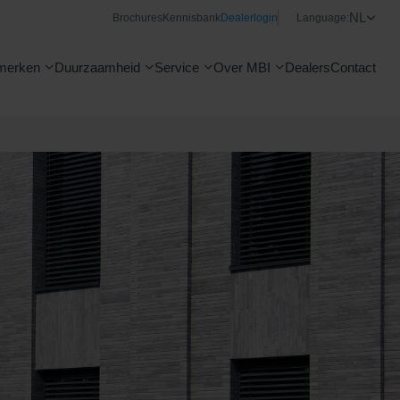
NL
Brochures
Kennisbank
Dealerlogin
Language:
merken
Duurzaamheid
Service
Over MBI
Dealers
Contact