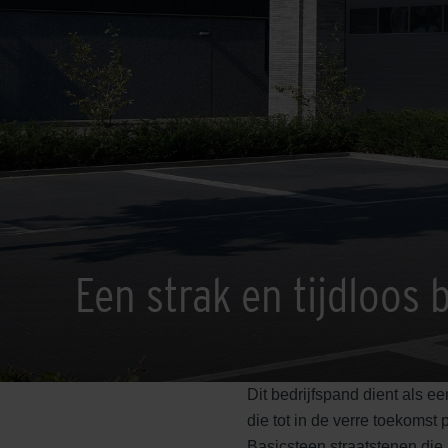
Een strak en tijdloos 
Dit bedrijfspand dient als ee
die tot in de verre toekomst 
Basicsteen straatstenen die 