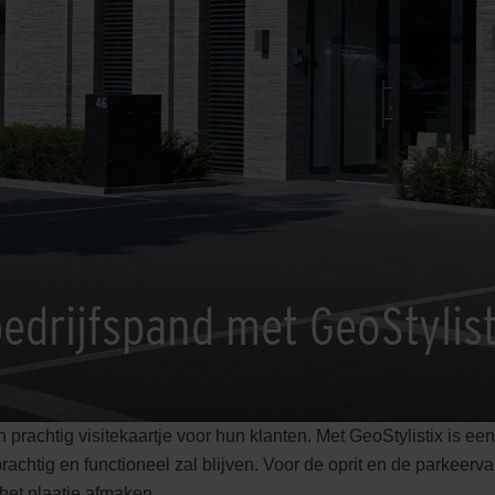
bedrijfspand met GeoStylis
n prachtig visitekaartje voor hun klanten. Met GeoStylistix is een
prachtig en functioneel zal blijven. Voor de oprit en de parkeer
het plaatje afmaken.