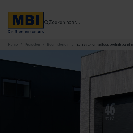
Zoeken naar…
Home
/
Projecten
/
Bedrijfsterrein
/
Een strak en tijdloos bedrijfspand 