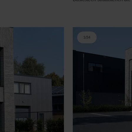
1
/
34