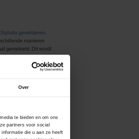
Stylistix gevelstenen
.
rschillende manieren
al gemetseld. Dit wordt
het gebouw. Een prachtige
koele ondertoon zorgen in
Over
gevelstenen geven elke steen
iek.
 media te bieden en om ons
ze partners voor social
ling, kan vuil zeer beperkt
nformatie die u aan ze heeft