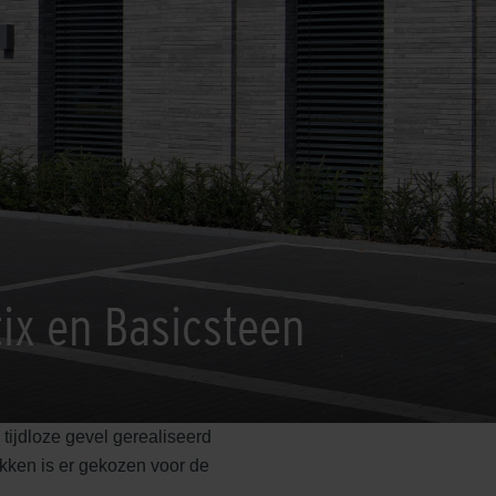
tix en Basicsteen
 tijdloze gevel gerealiseerd
vakken is er gekozen voor de