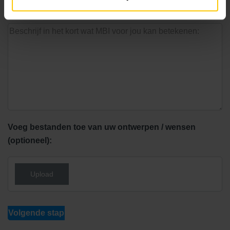
Inkoop
Samenwerking
Voeg bestanden toe van uw ontwerpen / wensen
(optioneel):
Upload
Volgende stap