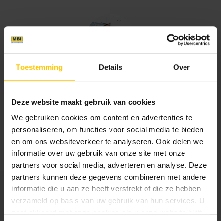
Toestemming
Details
Over
Ik en mijn collega's staan voor je klaar!
Adviseur MBI
Deze website maakt gebruik van cookies
We gebruiken cookies om content en advertenties te
personaliseren, om functies voor social media te bieden
en om ons websiteverkeer te analyseren. Ook delen we
informatie over uw gebruik van onze site met onze
partners voor social media, adverteren en analyse. Deze
partners kunnen deze gegevens combineren met andere
informatie die u aan ze heeft verstrekt of die ze hebben
verzameld op basis van uw gebruik van hun services. U
Stap 1
Stap 2
gaat akkoord met onze cookies als u onze website blijft
1
2
Informatie
Gegevens