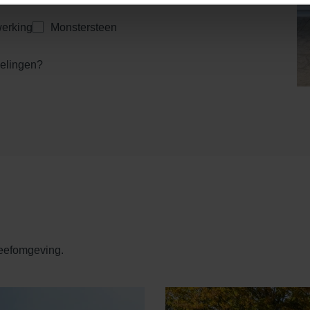
erking
Monstersteen
kelingen?
leefomgeving.