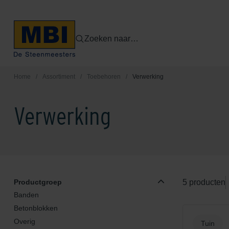
Zoeken naar…
Home
/
Assortiment
/
Toebehoren
/
Verwerking
Verwerking
Productgroep
5 producten
Banden
Betonblokken
Overig
Tuin