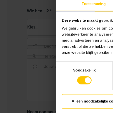
Toestemming
Wie ben jij? *
Deze website maakt gebruik
We gebruiken cookies om cont
websiteverkeer te analyseren
media, adverteren en analys
Bedrijfsnaam *
verstrekt of die ze hebben v
onze website blijft gebruiken.
Telefoonnummer
Toestemmingsselectie
Jouw vraag *
Noodzakelijk
Alleen noodzakelijke c
Neem contact met me op voor: *