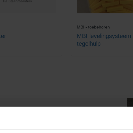
MBI - toebehoren
ter
MBI levelingsysteem
tegelhulp