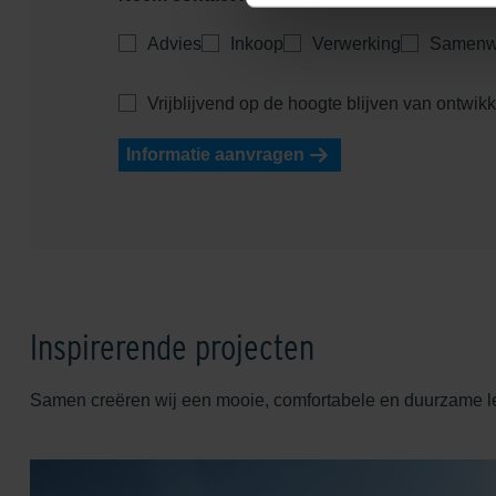
Advies
Inkoop
Verwerking
Samenw
Vrijblijvend op de hoogte blijven van ontwik
Informatie aanvragen
Inspirerende projecten
Samen creëren wij een mooie, comfortabele en duurzame 