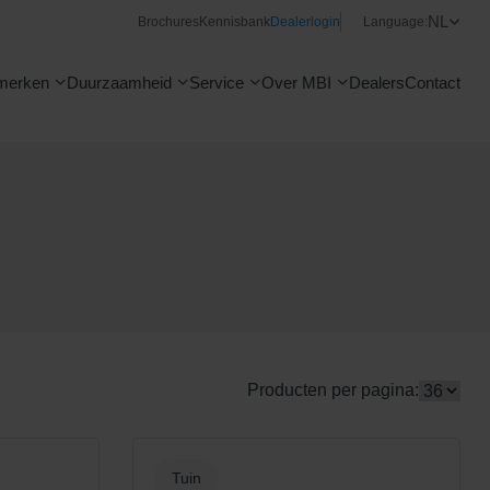
NL
Brochures
Kennisbank
Dealerlogin
Language:
merken
Duurzaamheid
Service
Over MBI
Dealers
Contact
Producten per pagina:
Tuin