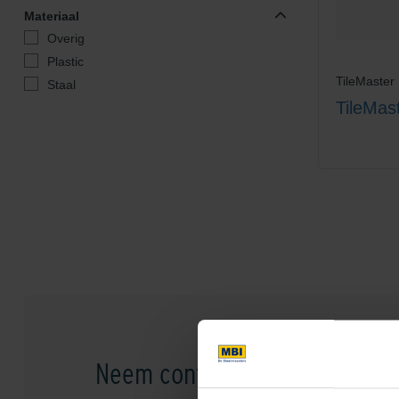
Materiaal
Overig
Plastic
TileMaster
Staal
TileMas
Neem contact op