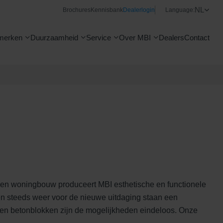
NL
Brochures
Kennisbank
Dealerlogin
Language:
merken
Duurzaamheid
Service
Over MBI
Dealers
Contact
- en woningbouw produceert MBI esthetische en functionele
en steeds weer voor de nieuwe uitdaging staan een
en en betonblokken zijn de mogelijkheden eindeloos. Onze