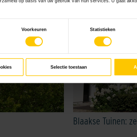
erzameld op basis van uw gebruik van hun services. U gaat akk
Voorkeuren
Statistieken
ookies
Selectie toestaan
A
Blaakse Tuinen: zes