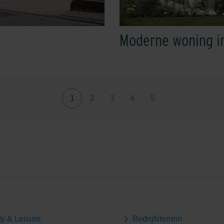
Moderne woning in 
1
2
3
4
5
ty & Leisure
Bedrijfsterrein