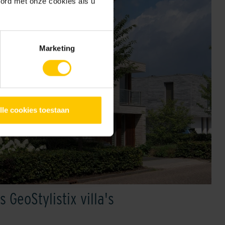
oord met onze cookies als u
Marketing
lle cookies toestaan
 GeoStylistix villa's