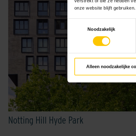
verstrekt of die ze hebben v
onze website blijft gebruiken.
Toestemmingsselectie
Noodzakelijk
Alleen noodzakelijke c
Notting Hill Hyde Park