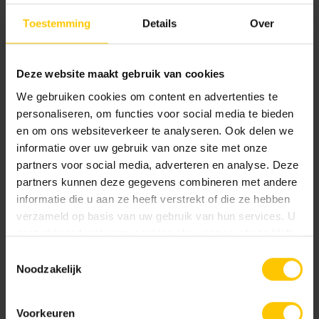
Toestemming
Details
Over
KOMO-certificaat betonstraatstenen (Kampen) K2304
CE-certificaat betonmetselstenen
NL-BSB-certificaat vooraf vervaardigde elementen
Deze website maakt gebruik van cookies
van beton (Kampen) K20322
We gebruiken cookies om content en advertenties te
Windkracht certificaat
personaliseren, om functies voor social media te bieden
en om ons websiteverkeer te analyseren. Ook delen we
Nieuw-Lekkerland
informatie over uw gebruik van onze site met onze
partners voor social media, adverteren en analyse. Deze
NL-BSB-certificaat vooraf vervaardigde elementen
partners kunnen deze gegevens combineren met andere
van beton (Nieuw-Lekkerland) K20356
informatie die u aan ze heeft verstrekt of die ze hebben
verzameld op basis van uw gebruik van hun services. U
gaat akkoord met onze cookies als u onze website blijft
gebruiken.
Neem contact op
Toestemmingsselectie
Noodzakelijk
Wie ben jij? *
Voorkeuren