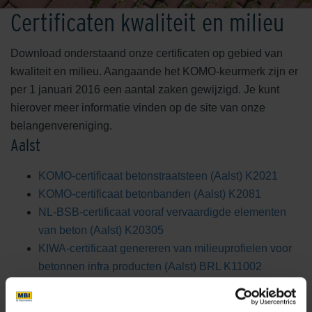
Certificaten kwaliteit en milieu
Download onderstaand onze certificaten op gebied van
kwaliteit en milieu. Aangaande het KOMO-keurmerk zijn er
per 1 januari 2016 een aantal zaken gewijzigd. Je kunt
hierover meer informatie vinden op de site van onze
belangenvereniging.
Aalst
KOMO-certificaat betonstraatsteen (Aalst) K2021
KOMO-certificaat betonbanden (Aalst) K2081
NL-BSB-certificaat vooraf vervaardigde elementen
van beton (Aalst) K20305
KIWA-certificaat genereren van milieuprofielen voor
betonnen infra producten (Aalst) BRL K11002
Kampen