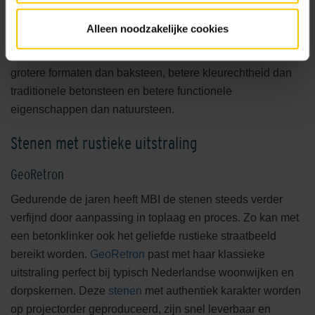
natuursteen uit acht Europese landen. Deze
betonklinkers
Alleen noodzakelijke cookies
met hoogwaardige toplaag zijn uitgegroeid tot een aparte
categorie met eigen, unieke voordelen. Bijvoorbeeld
grotere formaten dan baksteen, betere kleurechtheid dan
traditionele betonsteen en betere functionele
eigenschappen dan natuursteen.
Stenen met rustieke uitstraling
GeoRetron
Gedurende de jaren heeft MBI de stenen steeds verder
verfijnd door aanpassing in toplaag en proces. Zo kan met
een betonklinker ook het geliefde rustieke straatbeeld
bereikt worden.
GeoRetron
past met haar klassieke
uitstraling perfect bij typisch Nederlandse woonwijken en
dorpskernen. Deze
stenen
met authentiek karakter worden
op projectorder geproduceerd, zijn snel leverbaar en