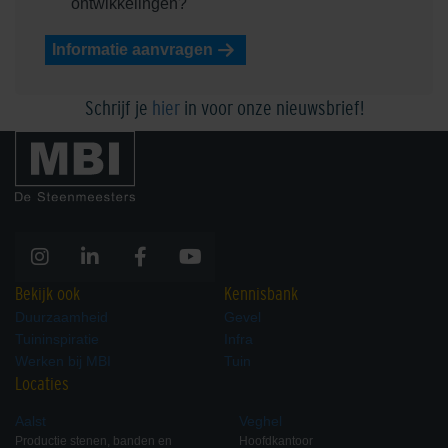
ontwikkelingen?
Informatie aanvragen
Schrijf je
hier
in voor onze nieuwsbrief!
Bekijk ook
Kennisbank
Duurzaamheid
Gevel
Tuininspiratie
Infra
Werken bij MBI
Tuin
Locaties
Aalst
Veghel
Productie stenen, banden en
Hoofdkantoor