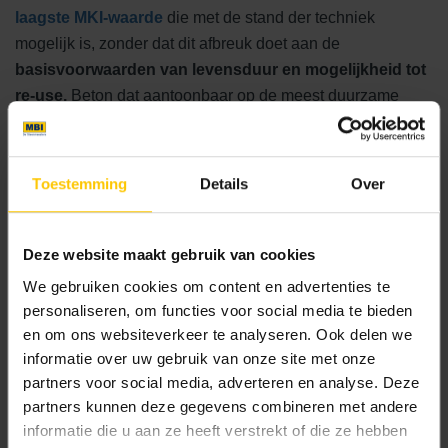
laagste MKI-waarde
die met de stand der techniek
mogelijk is, zonder dat dit afbreuk doet aan de
basisvoorwaarden van levensduur en mogelijkheid tot
re-use.
Beton dat aantoonbaar op de meest duurzame
wijze geproduceerd is; met grondstoffen die aantoonbaar
op de lange termijn duurzaamheid waarborgen; waarbij
producten een gegarandeerde lange gebruikstermijn
Toestemming
Details
Over
kennen met een hoogwaardige toplaag.
Deze website maakt gebruik van cookies
We gebruiken cookies om content en advertenties te
personaliseren, om functies voor social media te bieden
en om ons websiteverkeer te analyseren. Ook delen we
informatie over uw gebruik van onze site met onze
partners voor social media, adverteren en analyse. Deze
partners kunnen deze gegevens combineren met andere
informatie die u aan ze heeft verstrekt of die ze hebben