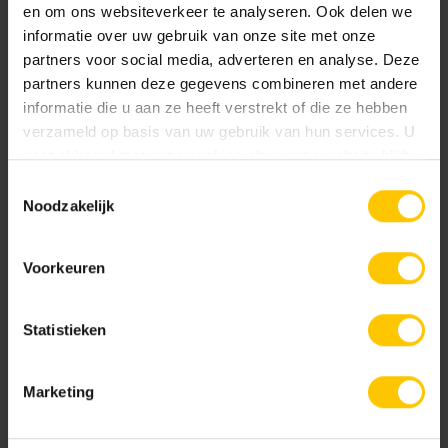
en om ons websiteverkeer te analyseren. Ook delen we
Productie GeoCeramica® en tegels
informatie over uw gebruik van onze site met onze
partners voor social media, adverteren en analyse. Deze
partners kunnen deze gegevens combineren met andere
informatie die u aan ze heeft verstrekt of die ze hebben
verzameld op basis van uw gebruik van hun services. U
gaat akkoord met onze cookies als u onze website blijft
gebruiken.
Toestemmingsselectie
Noodzakelijk
Voorkeuren
Statistieken
Marketing
Veghel
Hoofdkantoor