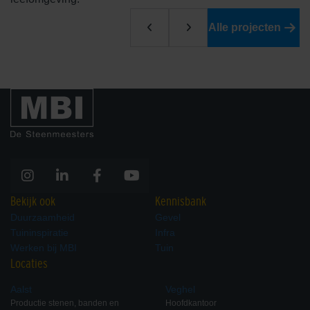
Alle projecten
Bekijk ook
Kennisbank
Duurzaamheid
Gevel
Tuininspiratie
Infra
Werken bij MBI
Tuin
Locaties
Aalst
Veghel
Productie stenen, banden en
Hoofdkantoor
Zwembad tuin met maatwerk randtegels