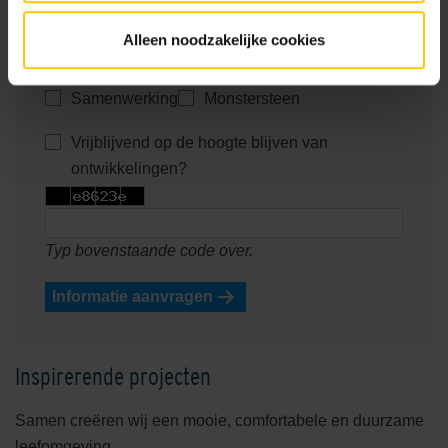
Neem contact met me op voor: *
Alleen noodzakelijke cookies
Advies
Inkoop
Verwerking
Samenwerking
Monstersteen
Vrijblijvend op de hoogte blijven van
ontwikkelingen?
Typ bovenstaande code over.
Informatie aanvragen
Inspirerende projecten
Samen creëren wij een mooie, comfortabele en duurzame
leefomgeving.