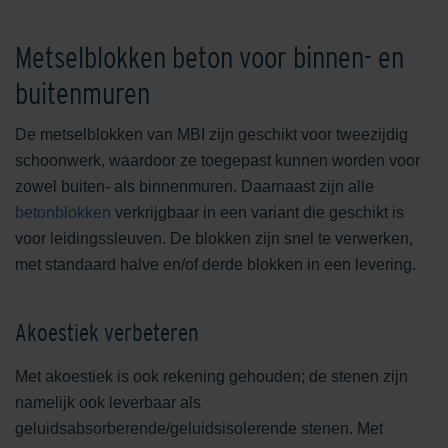
Productgroep
Metselblokken beton voor binnen- en
Banden
Betonblokken
buitenmuren
Overig
De metselblokken van MBI zijn geschikt voor tweezijdig
Stenen
schoonwerk, waardoor ze toegepast kunnen worden voor
Tegels
zowel buiten- als binnenmuren. Daarnaast zijn alle
Toebehoren
betonblokken
verkrijgbaar in een variant die geschikt is
voor leidingssleuven. De blokken zijn snel te verwerken,
met standaard halve en/of derde blokken in een levering.
Akoestiek verbeteren
Met akoestiek is ook rekening gehouden; de stenen zijn
namelijk ook leverbaar als
geluidsabsorberende/geluidsisolerende stenen. Met