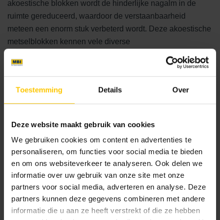
akoestische blokken wordt de hinderlijke nagalm in de
ruimte gereduceerd, waardoor de verstaanbaarheid
meteen een enorm stuk verbeterd wordt. Deze akoestische
metselblokken kennen vele diverse
toepassingsmogelijkheden, zoals scholen (gangen en
klaslokalen), aula’s, zwembaden, multifunctionele
gebouwen, kerken, fabrieken, theaters, conservatoria,
Toestemming
Details
Over
kazernes en ruimten met transformatoren. Daarnaast is
deze oplossing ook uiterst geschikt voor
buitentoepassingen zoals parkeergarages, stations en
Deze website maakt gebruik van cookies
langs snelwegen. De akoestische blokken zijn zowel
We gebruiken cookies om content en advertenties te
functioneel als decoratief en past in elk concept.
Lees hier
personaliseren, om functies voor social media te bieden
meer.
en om ons websiteverkeer te analyseren. Ook delen we
informatie over uw gebruik van onze site met onze
partners voor social media, adverteren en analyse. Deze
Neem contact op
partners kunnen deze gegevens combineren met andere
informatie die u aan ze heeft verstrekt of die ze hebben