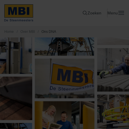
Zoeken
Menu
Home
/
Over MBI
/
Ons DNA