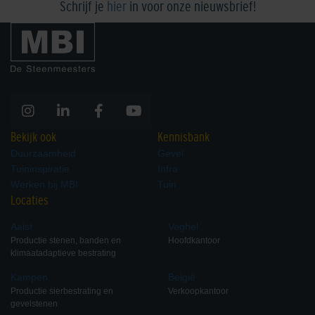
Schrijf je
hier
in voor onze nieuwsbrief!
Bekijk ook
Kennisbank
Duurzaamheid
Gevel
Tuininspiratie
Infra
Werken bij MBI
Tuin
Locaties
Aalst
Veghel
Productie stenen, banden en
Hoofdkantoor
klimaatadaptieve bestrating
Kampen
België
Productie sierbestrating en
Verkoopkantoor
gevelstenen