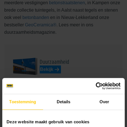
meerdere vestigingen
betonstraatstenen
, in Kampen onze
brede collectie tuintegels, in Aalst naast tegels en stenen
ook veel
betonbanden
en in Nieuw-Lekkerland onze
bestseller
GeoCeramica®
. Lees meer in ons
duurzaamheidsmagazine.
Duurzaamheid
Bekijk
Toestemming
Details
Over
Deze website maakt gebruik van cookies