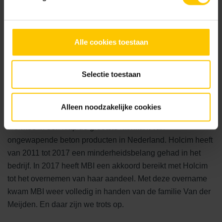
groeide gestaag door naar een betonfabriek van formaat
en ook investeringen in nieuwe fabrieken werd niet
geschuwd.
Alle cookies toestaan
Selectie toestaan
Schaalvergroting
Een grote stap werd gemaakt in 2011, toen Holcim Beton
Alleen noodzakelijke cookies
en MBI de handen ineen geslagen hebben. MBI werd
hiermee in één klap de grootste fabrikant van
ongewapende beton producten in Nederland. Holcim heeft
van 2011 tot 2017 een minderheidsbelang gehad in het
bedrijf. In 2017 heeft MBI een akkoord bereikt met Holcim
tot het overnemen van haar aandeel. Met deze overname
kwam MBI weer volledig in handen van de familie Van der
Meijden. En daar zijn we trots op.