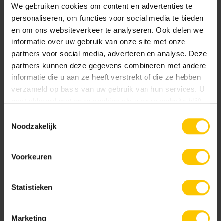
We gebruiken cookies om content en advertenties te
personaliseren, om functies voor social media te bieden
en om ons websiteverkeer te analyseren. Ook delen we
informatie over uw gebruik van onze site met onze
partners voor social media, adverteren en analyse. Deze
partners kunnen deze gegevens combineren met andere
informatie die u aan ze heeft verstrekt of die ze hebben
verzameld op basis van uw gebruik van hun services. U
gaat akkoord met onze cookies als u onze website blijft
gebruiken.
Onze oorsprong ligt in Eindhoven
Toestemmingsselectie
Noodzakelijk
Sinds 1945
Op 22 februari 1945 richt de heer A.J. (Anton) van der
Voorkeuren
Meijden MBI Beton op. De eerste jaren verliep de productie
met 5 man personeel. Het assortiment bestond
Statistieken
voornamelijk uit palen en platen van beton en natuurlijk de
veel toegepaste betonblokken. Al snel werden gevelstenen
Marketing
en ook
betonklinkers
toegevoegd aan het assortiment. MBI