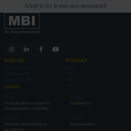
Schrijf je
hier
in voor onze nieuwsbrief!
Bekijk ook
Kennisbank
Duurzaamheid
Gevel
Tuininspiratie
Infra
Werken bij MBI
Tuin
Locaties
Aalst
Veghel
Productie stenen, banden en
Hoofdkantoor
klimaatadaptieve bestrating
Kampen
België
Productie sierbestrating en
Verkoopkantoor
gevelstenen