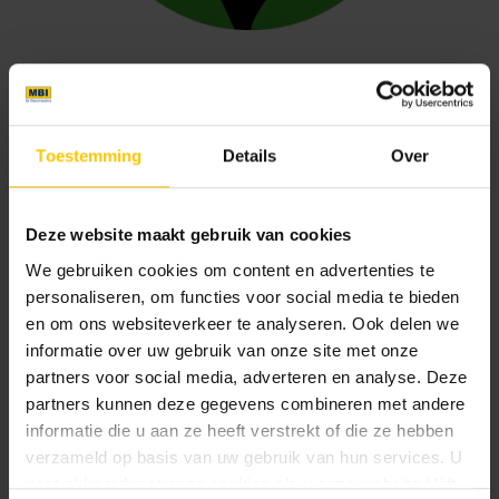
Bouw Circulair / Netwerk Betonketen
Toestemming
Details
Over
MBI is lid van Bouw Circulair, voorheen Netwerk
Betonketen. BouwCirculair streeft naar duurzame
Deze website maakt gebruik van cookies
materialen in bouwprojecten, door het reduceren van CO2
en het gebruik van circulaire grondstoffen.
We gebruiken cookies om content en advertenties te
personaliseren, om functies voor social media te bieden
en om ons websiteverkeer te analyseren. Ook delen we
informatie over uw gebruik van onze site met onze
partners voor social media, adverteren en analyse. Deze
partners kunnen deze gegevens combineren met andere
informatie die u aan ze heeft verstrekt of die ze hebben
verzameld op basis van uw gebruik van hun services. U
gaat akkoord met onze cookies als u onze website blijft