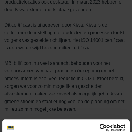
productielocaties ook geslaagd! In maart 2023 hebben er
door Kiwa externe audits plaatsgevonden.
Dit certificaat is uitgegeven door Kiwa. Kiwa is de
certificerende instelling die producten en processen toetst
volgens vastgestelde richtlijnen. Het ISO 14001 certificaat
is een wereldwijd bekend milieucertificaat.
MBI blijft continu veel aandacht behouden voor het
verduurzamen van haar producten (receptuur) en het
proces. Intern is er al veel reductie in CO2 uitstoot bereikt,
zorgen we voor zo min mogelijk en gescheiden
afvalstromen, maken we zoveel als mogelijk gebruik van
groene stroom en staat er nog veel op de planning om het
milieu zo min mogelijk te belasten.
MBI zet zich bewust in voor een duurzame wereld. Hier