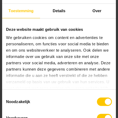
kunnen we allemaal ons steentje in bijdragen, dit doen we
niet alleen voor onszelf maar ook zeker voor de generaties
Toestemming
Details
Over
na ons.
Klik
hier
om de pdf te openen.
Deze website maakt gebruik van cookies
We gebruiken cookies om content en advertenties te
personaliseren, om functies voor social media te bieden
Bericht delen:
en om ons websiteverkeer te analyseren. Ook delen we
informatie over uw gebruik van onze site met onze
partners voor social media, adverteren en analyse. Deze
partners kunnen deze gegevens combineren met andere
informatie die u aan ze heeft verstrekt of die ze hebben
verzameld op basis van uw gebruik van hun services. U
Lees meer nieuws
gaat akkoord met onze cookies als u onze website blijft
gebruiken.
Toestemmingsselectie
Noodzakelijk
Voorkeuren