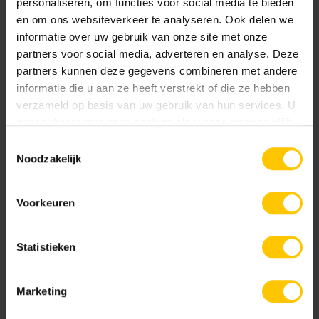
personaliseren, om functies voor social media te bieden
lijngoten, ook wel
sleufgoten
, zijn grotendeels afgedekt en
en om ons websiteverkeer te analyseren. Ook delen we
bieden een minimalistisch en esthetisch uiterlijk. Hoewel
informatie over uw gebruik van onze site met onze
ze niet geopend kunnen worden voor reiniging, adviseren
partners voor social media, adverteren en analyse. Deze
wij het gebruik van inspectiestukken aan het begin en
partners kunnen deze gegevens combineren met andere
einde voor noodzakelijk onderhoud.
informatie die u aan ze heeft verstrekt of die ze hebben
verzameld op basis van uw gebruik van hun services. U
gaat akkoord met onze cookies als u onze website blijft
gebruiken.
Toestemmingsselectie
Noodzakelijk
Voorkeuren
Statistieken
Marketing