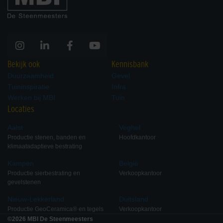
Bekijk ook
Kennisbank
Duurzaamheid
Gevel
Tuininspiratie
Infra
Werken bij MBI
Tuin
Locaties
Aalst
Veghel
Productie stenen, banden en
Hoofdkantoor
klimaatadaptieve bestrating
Kampen
België
Productie sierbestrating en
Verkoopkantoor
gevelstenen
Nieuw-Lekkerland
Duitsland
Productie GeoCeramica® en tegels
Verkoopkantoor
©2026 MBI De Steenmeesters