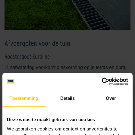
Afvoergoten voor de tuin
Roostergoot Euroline
Lijnafwatering voorkomt plasvorming op je terras en oprit,
wat resulteert in minder vervuiling en onderhoud. Met ACO
Easygarden
roostergoten
blijft de ingang van je woning,
oprit, garage en terras beloopbaar, zelfs bij hevige
Toestemming
Details
Over
regenval. De Euroline watergoot heeft een strak design en
past perfect bij grotere tegels.
Dunne lijngoot of sleufgoot
Deze website maakt gebruik van cookies
Lijngoten, ideaal voor groot formaat tegels, zijn verkrijgbaar
We gebruiken cookies om content en advertenties te
in kunststof, verzinkt staal en roestvast staal. Dunne