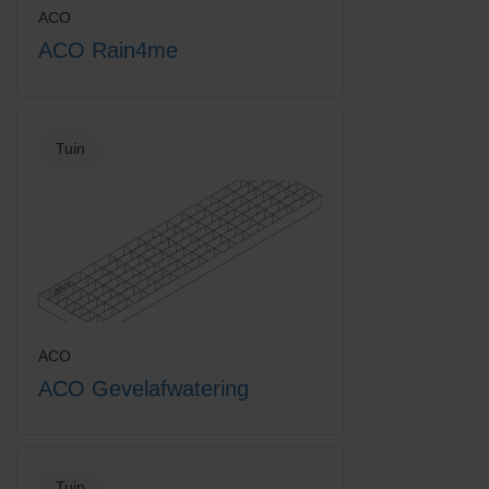
ACO
ACO Rain4me
Euroline vuilvanger + verzinkt
Euroline vuilvanger emmer
staal sleuf
zonder rooster
Tuin
Europoint rooster intercept
Grindrooster verzinkt staal
ACO
ACO Gevelafwatering
Tuin