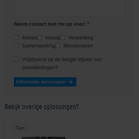
Neem contact met me op voor: *
Euroline goot onderuitloop
Advies
Inkoop
Verwerking
Euroline goot verzinkt staal
zonder rooster
1000mm
Samenwerking
Monstersteen
Vrijblijvend op de hoogte blijven van
ontwikkelingen?
Informatie aanvragen
Bekijk overige oplossingen?
Euroline goot zonder rooster
Euroline hoekelement met
rooster
Tuin