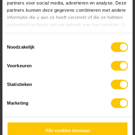
partners voor social media, adverteren en analyse. Deze
partners kunnen deze gegevens combineren met andere
informatie die u aan ze heeft verstrekt of die ze hebben
verzameld op basis van uw gebruik van hun services. U
gaat akkoord met onze cookies als u onze website blijft
gebruiken.
Toestemmingsselectie
Euroline Stankslot voor
Euroline eindplaat bind
Noodzakelijk
onderuitloop
Voorkeuren
Statistieken
Marketing
Toon meer
Euroline eindplaat met
Euroline eindplaat zijuitloop
zijuitloop
Alle cookies toestaan
Neem contact op