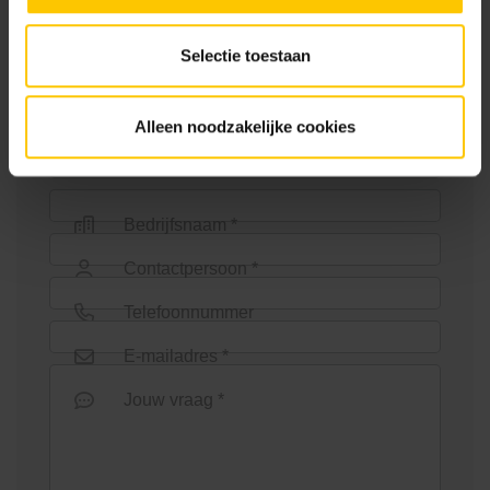
Selectie toestaan
Wie ben jij? *
Alleen noodzakelijke cookies
Euroline goot 100cm
Euroline goot 1000mm +
verzinkt staal sleuf
Bedrijfsnaam *
Contactpersoon *
Telefoonnummer
E-mailadres *
Euroline goot 1000mm onder
Euroline goot 1000mm zonder
Jouw vraag *
uitloop
rooster