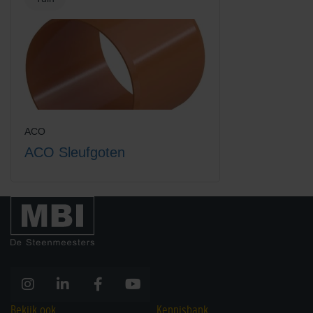
Hexadrain garagepack +
Hexaline 2.0 goot + kunststof
toebehoren
sleufrooster
ACO
ACO Sleufgoten
Hexaline 2.0 goot + verzinkt
Hexaline 2.0 goot zonder
staal sleufrooster
rooster
Bekijk ook
Kennisbank