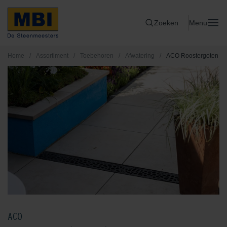
Zoeken
Menu
Home
/
Assortiment
/
Toebehoren
/
Afwatering
/
ACO Roostergoten
ACO