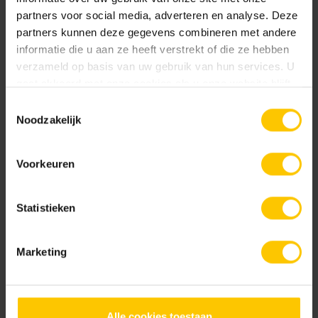
partners voor social media, adverteren en analyse. Deze
partners kunnen deze gegevens combineren met andere
informatie die u aan ze heeft verstrekt of die ze hebben
verzameld op basis van uw gebruik van hun services. U
gaat akkoord met onze cookies als u onze website blijft
gebruiken.
Toestemmingsselectie
Noodzakelijk
Infiltratiekrat 205l
Infiltrationline zandvanger
Voorkeuren
Statistieken
Marketing
Modulaire infiltratieput zonder
Rainbloxx 60 module 30l
GY
Alle cookies toestaan