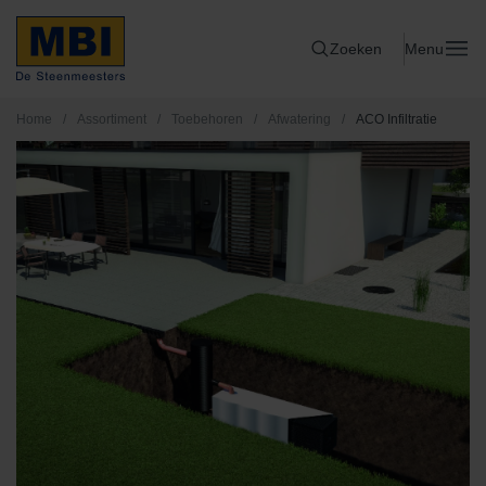
Zoeken
Menu
Home
/
Assortiment
/
Toebehoren
/
Afwatering
/
ACO Infiltratie