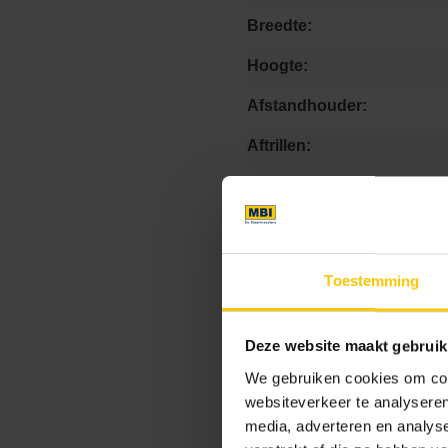
Breedte:
Hoogte:
Afstandhouder:
Aftrillen:
Facet:
Footcomfort:
Hogedrukspuit:
Toestemming
Kalkuitbloei:
Kleurvastheid:
Deze website maakt gebruik
We gebruiken cookies om cont
Krasvastheid:
websiteverkeer te analyseren
Matheid:
media, adverteren en analys