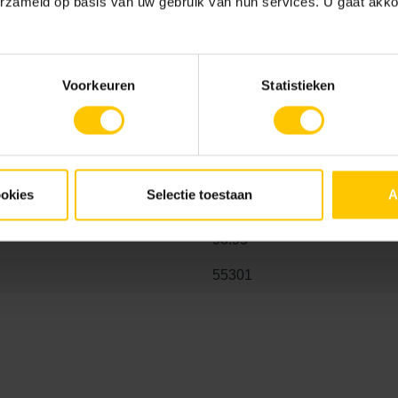
erzameld op basis van uw gebruik van hun services. U gaat akk
Voorkeuren
Statistieken
Pure
Advies voor je tuin
GeoCerami
GeoCeramica leggen
,
GeoCe
ookies
Selectie toestaan
A
bestraten
Tegeldragers
98.95
55301