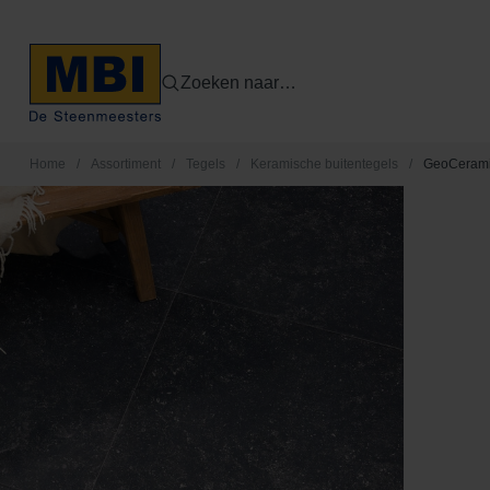
Zoeken naar…
Home
/
Assortiment
/
Tegels
/
Keramische buitentegels
/
GeoCerami