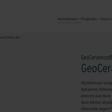
Assortiment
Projecten
Onze 
ca® Pietra Blu
GeoCeramica
GeoCer
Mysterieuze verge
Italiaanse folklo
precies wat deze 
door kleine straat
sfeervolle tegel 