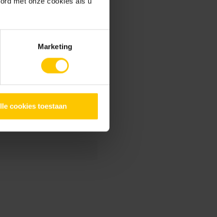
oord met onze cookies als u
Marketing
ca verwerkingsadvies
ramica zagen
Tuin
lle cookies toestaan