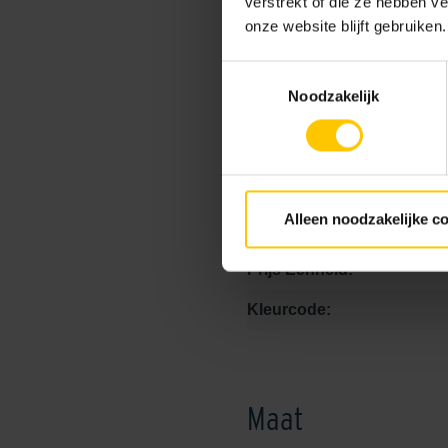
verstrekt of die ze hebben v
Onderhoudsvriendelijk:
onze website blijft gebruiken.
Stroefheid:
Toestemmingsselectie
Noodzakelijk
Vlekbestendigheid:
Label:
verwerkingsadvies link:
Alleen noodzakelijke c
Prijs Eenheid:
Kleurcode:
Maat