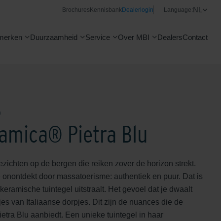
NL
Brochures
Kennisbank
Dealerlogin
Language:
merken
Duurzaamheid
Service
Over MBI
Dealers
Contact
®
amica® Pietra Blu
zichten op de bergen die reiken zover de horizon strekt.
re onontdekt door massatoerisme: authentiek en puur. Dat is
keramische tuintegel uitstraalt. Het gevoel dat je dwaalt
jes van Italiaanse dorpjes. Dit zijn de nuances die de
Pietra Blu aanbiedt. Een unieke tuintegel in haar