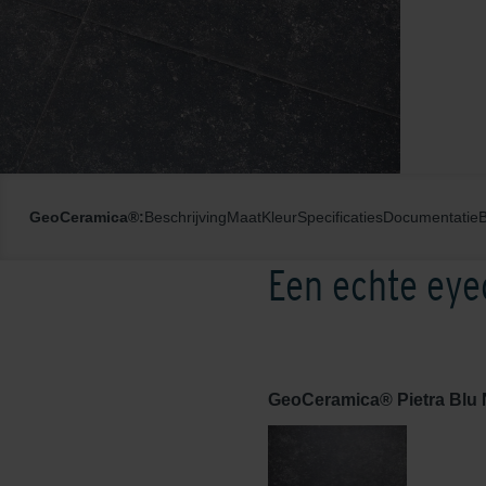
GeoCeramica®:
Beschrijving
Maat
Kleur
Specificaties
Documentatie
Een echte eye
GeoCeramica® Pietra Blu 