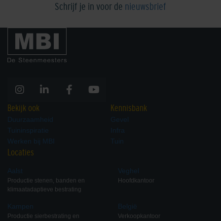
Schrijf je in voor de
nieuwsbrief
Bekijk ook
Kennisbank
Duurzaamheid
Gevel
Tuininspiratie
Infra
Werken bij MBI
Tuin
Locaties
Aalst
Veghel
Productie stenen, banden en
Hoofdkantoor
klimaatadaptieve bestrating
Kampen
België
Productie sierbestrating en
Verkoopkantoor