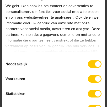
We gebruiken cookies om content en advertenties te
personaliseren, om functies voor social media te bieden
en om ons websiteverkeer te analyseren. Ook delen we
informatie over uw gebruik van onze site met onze
partners voor social media, adverteren en analyse. Deze
partners kunnen deze gegevens combineren met andere
informatie die u aan ze heeft verstrekt of die ze hebben
verzameld op basis van uw gebruik van hun services. U
gaat akkoord met onze cookies als u onze website blijft
gebruiken.
Toestemmingsselectie
Noodzakelijk
Ondersteuning van dakterras tegels
Voorkeuren
Bij een tegel van 60×60 cm is ondersteuning op de vier
hoeken voldoende. Bij rechthoekige tegels is extra
Statistieken
ondersteuning onder de langste zijden een must. Indien er
een halfsteense verwerking is, gebeurt dit automatisch. Bij
grotere tegels (80×80 en 100×100 cm) dienen zowel de