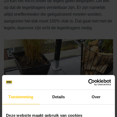
Zo kan het vocht onder de tegels goed weglopen. Let wel
op dat de tegeldragers verstelbaar zijn. Er zijn namelijk
altijd oneffenheden die geëgaliseerd moeten worden,
aangezien het dak nooit 100% vlak is. Dat gaat niet met de
tegels, daarvoor zijn echt de tegeldragers nodig.
Toestemming
Details
Over
Deze website maakt gebruik van cookies