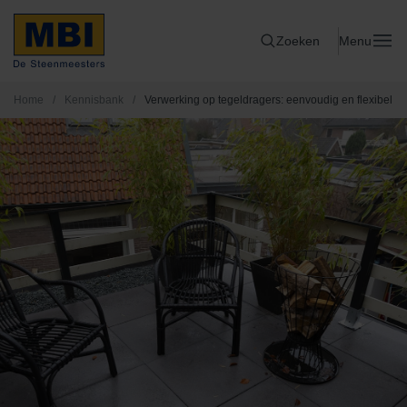
Zoeken
Menu
Home
/
Kennisbank
/
Verwerking op tegeldragers: eenvoudig en flexibel