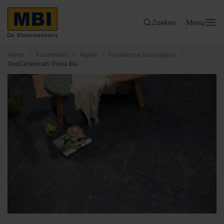
Zoeken
Menu
Home
/
Assortiment
/
Tegels
/
Keramische buitentegels
/
GeoCeramica® Pietra Blu