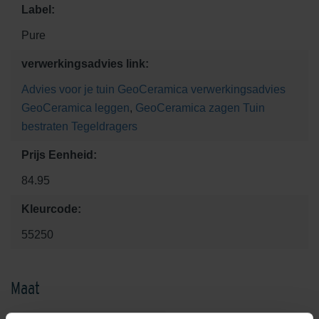
Label:
Pure
verwerkingsadvies link:
Advies voor je tuin
GeoCeramica verwerkingsadvies
GeoCeramica leggen
,
GeoCeramica zagen
Tuin
bestraten
Tegeldragers
Prijs Eenheid:
84.95
Kleurcode:
55250
Maat