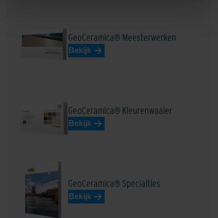
GeoCeramica® Meesterwerken
Bekijk
GeoCeramica® Kleurenwaaier
Bekijk
GeoCeramica® Specialties
Bekijk