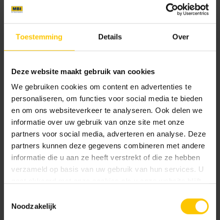
60 x 60 x 4
90 x 90 x 4
Toestemming
Details
Over
Kleur
Standaard kleuren
Deze website maakt gebruik van cookies
We gebruiken cookies om content en advertenties te
personaliseren, om functies voor social media te bieden
en om ons websiteverkeer te analyseren. Ook delen we
informatie over uw gebruik van onze site met onze
partners voor social media, adverteren en analyse. Deze
partners kunnen deze gegevens combineren met andere
informatie die u aan ze heeft verstrekt of die ze hebben
Ciaro
Nero
verzameld op basis van uw gebruik van hun services. U
gaat akkoord met onze cookies als u onze website blijft
gebruiken.
Toestemmingsselectie
Noodzakelijk