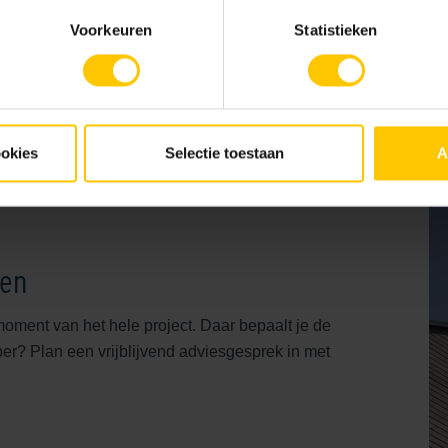
Voorkeuren
Statistieken
Architecten
Architectenbureau A.M. van Bo
ookies
Selectie toestaan
A
gen
moment van het hele project. Daar bepaalt je de
rper? Plan een vrijblijvend adviesgesprek in met