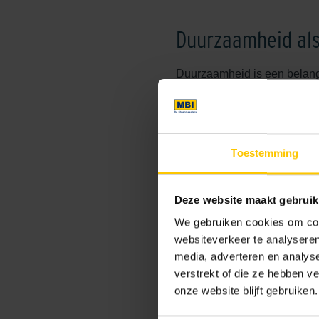
Duurzaamheid als
Duurzaamheid is een belangr
duurzame materialen is het
1824 m² over twee verdiepi
installatie van een warmtep
bovendien circulair en in d
Toestemming
Een moderne gev
Deze website maakt gebruik
We gebruiken cookies om cont
Voor de gevel van medisch 
websiteverkeer te analyseren
GeoStylistix gevelsteen
is e
media, adverteren en analys
kleurstelling en kleurechthe
verstrekt of die ze hebben v
onderhoudsarm. Door deze e
onze website blijft gebruiken.
bovendien zo duurzaam mogel
niet gebakken).