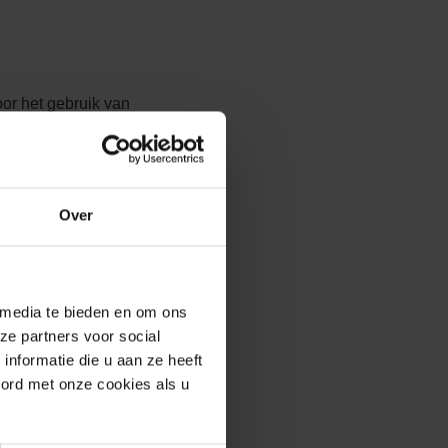
oor het gebruik van
eeft een oppervlakte van
atiematerialen, de
stalen constructie is
kt.
Over
 media te bieden en om ons
tonstenen gebruikt. De
ze partners voor social
 zorgen voor een prachtige
nformatie die u aan ze heeft
aatvast, sterk en
oord met onze cookies als u
roductieproces is
ton uithardt (het wordt dus