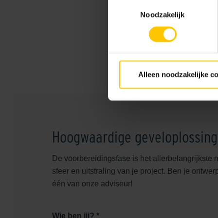
Toestemmingsselectie
Noodzakelijk
Realisatie
2021
Alleen noodzakelijke c
Plaats
Amstelveen
Hoogwaardige geveloplossin
De voorbereidingsfase is het allerbelangrijkste 
sfeer en uitstraling van je project. Ben je ontwe
één van onze adviseur!
Wie ben jij? *