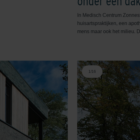
onder één da
In Medisch Centrum Zonnest
huisartspraktijken, een apot
mens maar ook het milieu. Da
1
/
16