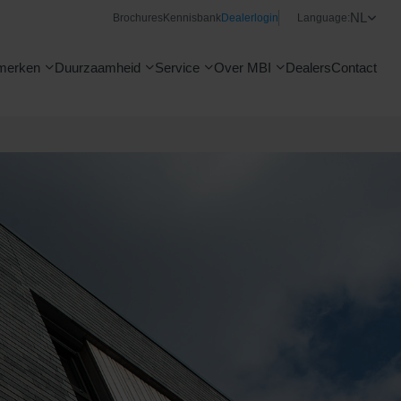
NL
Brochures
Kennisbank
Dealerlogin
Language:
merken
Duurzaamheid
Service
Over MBI
Dealers
Contact