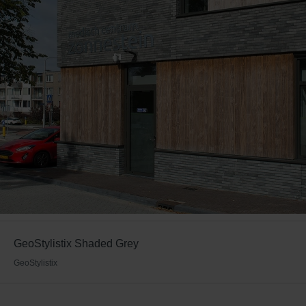
GeoStylistix Shaded Grey
GeoStylistix