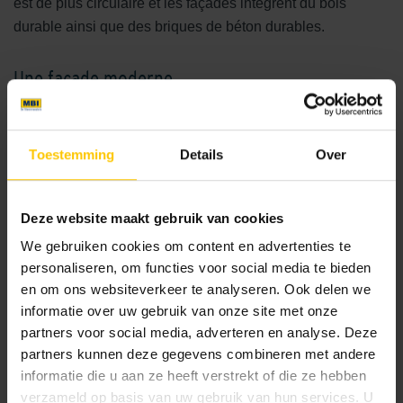
est de plus circulaire et les façades intègrent du bois
durable ainsi que des briques de béton durables.
Une façade moderne
Pour la façade du centre médical Zonnestein, une
combinaison de bois durable et de briques de béton a été
Toestemming
Details
Over
utilisée. La brique de béton GeoStylistix est une brique de
façade unique, composée d'un mélange de minéraux
naturels qui lui confèrent une superbe combinaison de
Deze website maakt gebruik van cookies
couleurs et une grande résistance aux couleurs. Cette
We gebruiken cookies om content en advertenties te
brique n'est pas seulement esthétique, mais aussi
personaliseren, om functies voor social media te bieden
particulièrement stable, robuste et nécessite peu
en om ons websiteverkeer te analyseren. Ook delen we
d'entretien. Grâce à ces caractéristiques, la façade
informatie over uw gebruik van onze site met onze
GeoStylistix
reste belle pendant longtemps. De plus, le
partners voor social media, adverteren en analyse. Deze
processus de production est aussi durable que possible,
partners kunnen deze gegevens combineren met andere
avec, entre autres, de l'énergie éolienne et des chambres
informatie die u aan ze heeft verstrekt of die ze hebben
verzameld op basis van uw gebruik van hun services. U
de conditionnement où le béton durcit (il n'est donc pas