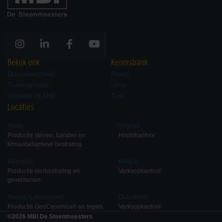
Bekijk ook
Kennisbank
Duurzaamheid
Gevel
Tuininspiratie
Infra
Werken bij MBI
Tuin
Locaties
Aalst
Veghel
Productie stenen, banden en
Hoofdkantoor
klimaatadaptieve bestrating
Kampen
België
Productie sierbestrating en
Verkoopkantoor
gevelstenen
Nieuw-Lekkerland
Duitsland
Productie GeoCeramica® en tegels
Verkoopkantoor
©2026 MBI De Steenmeesters