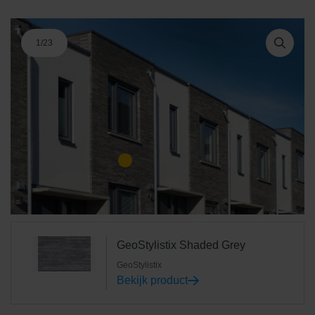
1
/
23
GeoStylistix Shaded Grey
GeoStylistix
Bekijk product