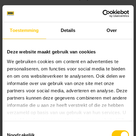
Realisatie
2019
Toestemming
Details
Over
Plaats
Landgraaf
Deze website maakt gebruik van cookies
Hoogwaardige geveloplossingen
We gebruiken cookies om content en advertenties te
personaliseren, om functies voor social media te bieden
De voorbereidingsfase is het allerbelangrijkste
en om ons websiteverkeer te analyseren. Ook delen we
moment van het hele project. Daar bepaalt je de
informatie over uw gebruik van onze site met onze
sfeer en uitstraling van je project. Ben je
partners voor social media, adverteren en analyse. Deze
partners kunnen deze gegevens combineren met andere
ontwerper? Plan een vrijblijvend adviesgesprek in
informatie die u aan ze heeft verstrekt of die ze hebben
met één van onze adviseur!
verzameld op basis van uw gebruik van hun services. U
gaat akkoord met onze cookies als u onze website blijft
Wie ben jij? *
gebruiken.
Toestemmingsselectie
Noodzakelijk