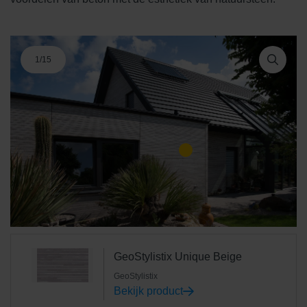
1
/
15
GeoStylistix Unique Beige
GeoStylistix
Bekijk product