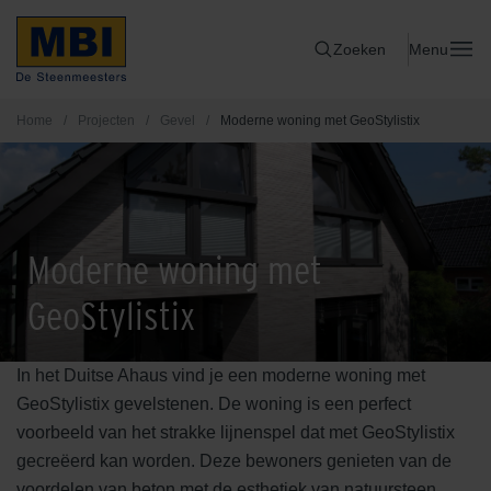
Zoeken
Menu
Home
/
Projecten
/
Gevel
/
Moderne woning met GeoStylistix
Moderne woning met
GeoStylistix
In het Duitse Ahaus vind je een moderne woning met
GeoStylistix gevelstenen. De woning is een perfect
voorbeeld van het strakke lijnenspel dat met GeoStylistix
gecreëerd kan worden. Deze bewoners genieten van de
voordelen van beton met de esthetiek van natuursteen.