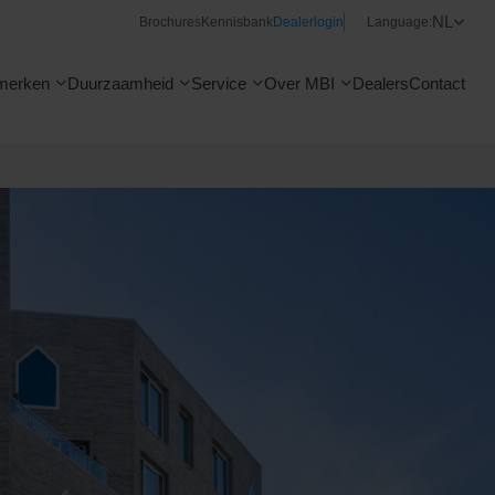
NL
Brochures
Kennisbank
Dealerlogin
Language:
merken
Duurzaamheid
Service
Over MBI
Dealers
Contact