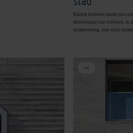
stad
Bartok Arnhem biedt een uni
binnenstad van Arnhem. In d
bestemming, een echt visitek
1
/
8