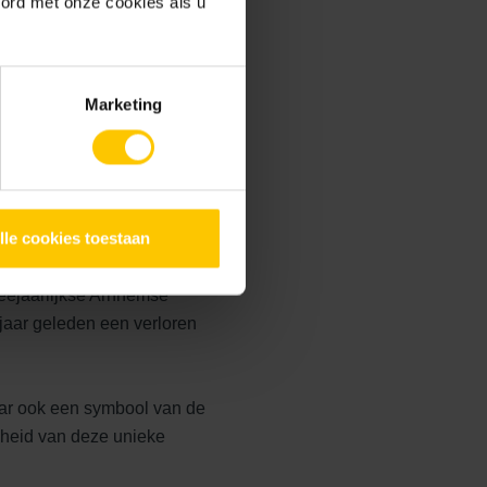
oord met onze cookies als u
e uitstraling, ondanks de
Marketing
taat een dynamisch en
 en heeft Bartok Arnhem tot
lle cookies toestaan
eejaarlijkse Arnhemse
 jaar geleden een verloren
aar ook een symbool van de
gheid van deze unieke