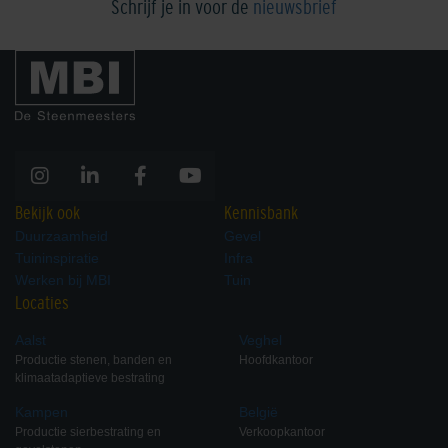
Schrijf je in voor de
nieuwsbrief
Bekijk ook
Kennisbank
Duurzaamheid
Gevel
Tuininspiratie
Infra
Werken bij MBI
Tuin
Locaties
Aalst
Veghel
Productie stenen, banden en
Hoofdkantoor
klimaatadaptieve bestrating
Kampen
België
Productie sierbestrating en
Verkoopkantoor