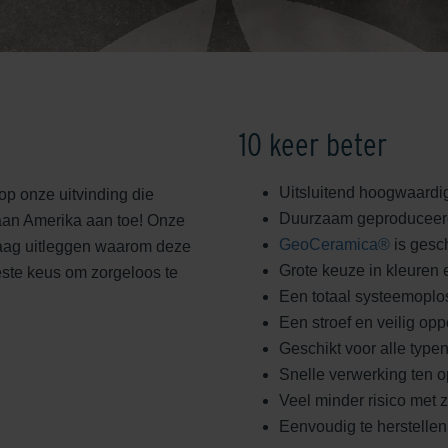
10 keer beter
Uitsluitend hoogwaardig
op onze uitvinding die
Duurzaam geproduceerd
 aan Amerika aan toe! Onze
GeoCeramica®
is gesch
graag uitleggen waarom deze
Grote keuze in kleuren 
beste keus om zorgeloos te
Een totaal systeemoplo
Een stroef en veilig opp
Geschikt voor alle type
Snelle verwerking ten 
Veel minder risico met 
Eenvoudig te herstellen