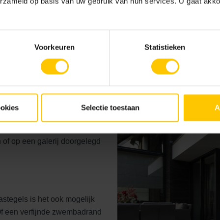
erzameld op basis van uw gebruik van hun services. U gaat akk
Voorkeuren
Statistieken
 diktes (4/6/8 cm). Voor
ookies
Selectie toestaan
A
ng. De dikte is afhankelijk
el erg leuk is dat de tegel
n of op een galerij doorgelegd
tegels is het ook mogelijk
 Of een verfijnde zwembadrand