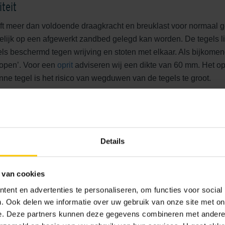
teit
eer dan voldoende draagkracht en breuklast voor normaal gebru
elijk op een afgewerkt zandbed gelegd kan worden. De tegels li
s beschermd tegen wrijving en stoten met elkaar. Als bijkomen
lopen’. Voor een
oprit
adviseren wij een dikte van 60 mm. Het op
e tegel is het risico van wegduwen van de tegels te groot.
ering"
4. Zeer grote keuz
formaten
Details
Beton - natuursteen - staal - h
 van cookies
ent en advertenties te personaliseren, om functies voor social
Bekijk de collectie
. Ook delen we informatie over uw gebruik van onze site met on
e. Deze partners kunnen deze gegevens combineren met andere i