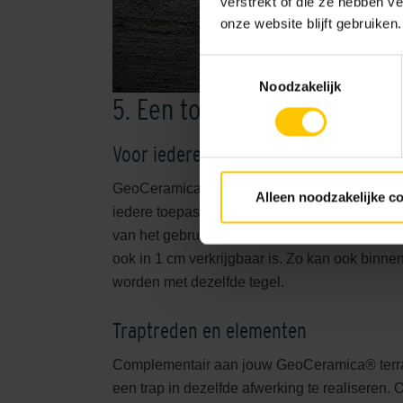
verstrekt of die ze hebben v
onze website blijft gebruiken.
Toestemmingsselectie
Noodzakelijk
5. Een totaal systeem
Voor iedere toepassing
GeoCeramica® is verkrijgbaar in verschillende
Alleen noodzakelijke c
iedere toepassing bieden wij de juiste oplossi
van het gebruik en de dagelijkse belasting. He
ook in 1 cm verkrijgbaar is. Zo kan ook binne
worden met dezelfde tegel.
Traptreden en elementen
Complementair aan jouw GeoCeramica® terras
een trap in dezelfde afwerking te realiseren.