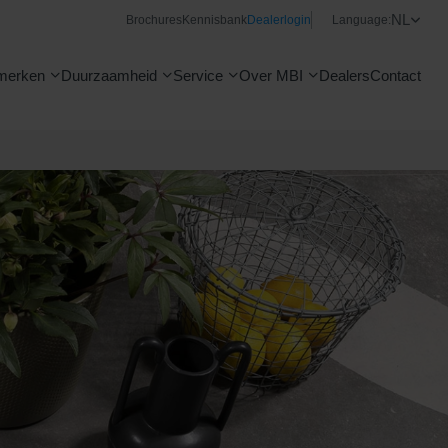
NL
Brochures
Kennisbank
Dealerlogin
Language:
merken
Duurzaamheid
Service
Over MBI
Dealers
Contact