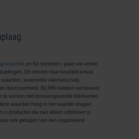
oplaag
ig
keramiek
en fijn porselein, gaan we verder
uidingen. Dit streven naar kwaliteit omvat
de waarden, waaronder vakmanschap,
e en duurzaamheid. Bij MBI hebben we bewust
n te werken met toonaangevende fabrikanten
 deze waarden hoog in het vaandel dragen.
in producten die niet alleen uitblinken in
maar ook getuigen van een oogstrelend