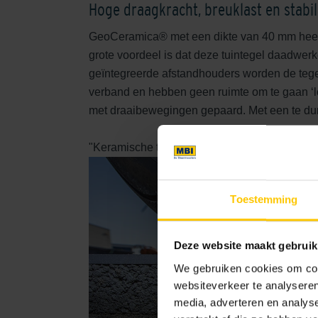
Hoge draagkracht, breuklast en stabili
GeoCeramica® met een dikte van 40 mm heeft m
grote voordeel is dat deze tuintegel daadwerk
geïntegreerde afstandhouders worden de tegel
verband en hebben geen ruimte om te gaan ‘
met draaibewegingen gepaard. Met een te dunn
"Keramische tuintegel met geïntegreerde fund
Toestemming
Deze website maakt gebruik
We gebruiken cookies om cont
websiteverkeer te analyseren
media, adverteren en analys