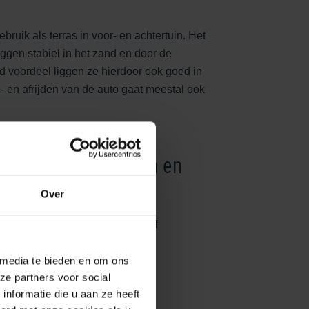
ik als terras in voor- en achtertuin. Het
ggen stabiel in het zand en door de
d voordeel liggen ze hierdoor ook goed in
- en afrijden van de auto gaat meestal ook
e in designs, kleuren en
Over
out - quartz - marmer - decoratief
 media te bieden en om ons
ze partners voor social
nformatie die u aan ze heeft