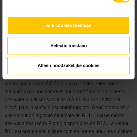
Alle cookies toestaan
6. Sécurité de marche
Selectie toestaan
Une surface antidérapante et sûre
Alleen noodzakelijke cookies
Une surface carrelée doit être sûre pour la marche dans
différentes conditions (météorologiques). Des normes
internationales ont été établies à cet effet. Elles sont
indiquées par une valeur R qui fait référence à des tests.
Les valeurs utilisées vont de 8 à 12. Plus le chiffre est
élevé, plus la surface est antidérapante. GeoCeramica® a
une valeur de rugosité minimale de R11. Il existe même
des variantes (série Fiordi) disponibles en R12. La valeur
R11 est également utilisée comme norme pour les cuisines