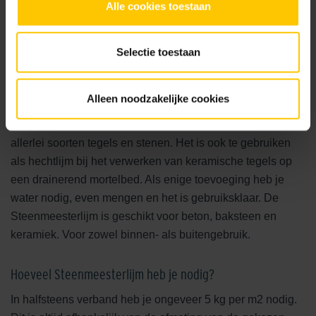
Alle cookies toestaan
Lijmen is sneller en eenvoudiger dan metselen
Wil je al jaren een muurtje in jouw tuin, maar zie je op
tegen het werk? Niet nodig. Dankzij onze speciale MBI
Selectie toestaan
Steenmeesterlijm is metselen niet nodig. Deze lijm is
speciaal ontwikkeld voor het gebruik in ons Nederlandse
Alleen noodzakelijke cookies
klimaat, omdat de omstandigheden in onze tuin nooit
ideaal zijn. Met deze Steenmeesterlijm lijm je eenvoudig
allerlei soorten tegels en stenen. Het is ook te gebruiken
als hechtlijm bij het verwerken van keramische tegels op
een drainerend mortelbed. Als enige toevoeging heb je
water nodig, even mengen en het is gebruiksklaar. De
Steenmeesterlijm is geschikt voor beton, baksteen en
keramiek. Voor zowel binnen- als buitengebruik.
Hoeveel Steenmeesterlijm heb je nodig?
In halfsteens verband heb je ongeveer 5 kg per m2 nodig.