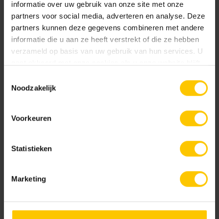
informatie over uw gebruik van onze site met onze
partners voor social media, adverteren en analyse. Deze
partners kunnen deze gegevens combineren met andere
informatie die u aan ze heeft verstrekt of die ze hebben
verzameld op basis van uw gebruik van hun services. U
gaat akkoord met onze cookies als u onze website blijft
gebruiken.
Toestemmingsselectie
Met MBI Steenmeesterlijm kan je direct aan de
Noodzakelijk
slag
Voorkeuren
Steenlijm voor beton, baksteen en keramiek
Muurtjes
Statistieken
Borders
Bloembakken
Marketing
Vijvers
Grondkering
Keramische tegels verlijmen op drainagemortel