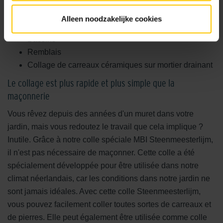
Murets
Bordures
Alleen noodzakelijke cookies
Jardinières
Bassins
Remblais
Collage de carreaux céramiques sur mortier drainant
Le collage est plus rapide et plus simple que la
maçonnerie
Vous rêvez depuis des années d'un muret dans votre
jardin, mais vous redoutez le travail que cela implique ?
Inutile. Grâce à notre colle spéciale MBI Steenmeesterlijm,
il n'est pas nécessaire de maçonner. Cette colle a été
spécialement développée pour être utilisée dans notre
climat néerlandais, car les conditions dans notre jardin ne
sont jamais idéales. Avec cette colle Steenmeesterlijm,
vous pouvez facilement coller toutes sortes de carreaux et
de pierres. Elle peut également être utilisée comme colle