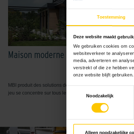
Toestemming
Deze website maakt gebruik
We gebruiken cookies om cont
Maison moderne de style MBI
websiteverkeer te analyseren
media, adverteren en analys
verstrekt of die ze hebben v
onze website blijft gebruiken.
MBI produit des solutions de pavage et de façade de haute qua
Toestemmingsselectie
jeu se concentre sur tous les domaines d'utilisation de l'esp
Noodzakelijk
Alleen noodzakelijke c