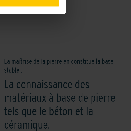
La maîtrise de la pierre en constitue la base
stable ;
La connaissance des
matériaux à base de pierre
tels que le béton et la
céramique.