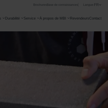
FR
Brochures
Base de connaissances
Langue:
s
Durabilité
Service
À propos de MBI
Revendeurs
Contact