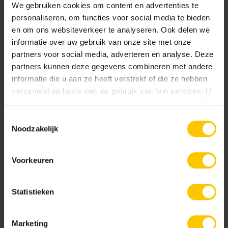
We gebruiken cookies om content en advertenties te
personaliseren, om functies voor social media te bieden
en om ons websiteverkeer te analyseren. Ook delen we
informatie over uw gebruik van onze site met onze
Application
partners voor social media, adverteren en analyse. Deze
partners kunnen deze gegevens combineren met andere
La fondation sous les pavés NCB n'est fondamentalement
informatie die u aan ze heeft verstrekt of die ze hebben
pas différente de celle des pavés traditionnels. Il est
verzameld op basis van uw gebruik van hun services. U
toutefois important que le sol soit perméable à l'eau. Les
gaat akkoord met onze cookies als u onze website blijft
pavés en gazon peuvent être posés à l'aide de machines.
gebruiken.
Toestemmingsselectie
Ensuite, ils peuvent être remplis avec un substrat ou du
Noodzakelijk
gravier grossier. Cela permet aux pavés en gazon de
conserver leur caractéristique perméable à l'eau.
Voorkeuren
Statistieken
Favoriser la croissance du gazon
Marketing