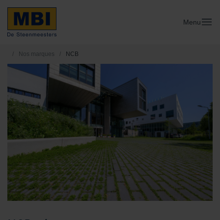
Menu
/
Nos marques
/
NCB