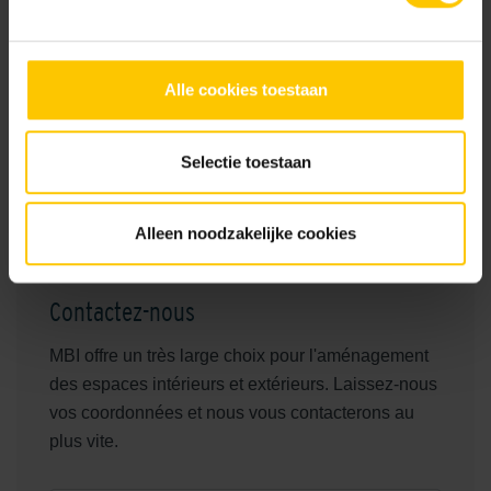
Pour favoriser la croissance du gazon, nous
recommandons de remplir les pavés NCB avec du
substrat, puis de balayer les rainures pour les vider. Cela
évite que l'herbe jeune qui pousse ne soit immédiatement
Alle cookies toestaan
inondée ou écrasée. Vous pouvez semer les pavés NCB
avec un mélange de graines de gazon de votre choix. La
Selectie toestaan
surface pavée est directement praticable pour la circulation
piétonne et véhiculaire après avoir été remplie de substrat.
Alleen noodzakelijke cookies
Contactez-nous
MBI offre un très large choix pour l'aménagement
des espaces intérieurs et extérieurs. Laissez-nous
vos coordonnées et nous vous contacterons au
plus vite.