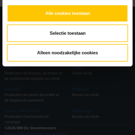
Alle cookies toestaan
Selectie toestaan
Alleen noodzakelijke cookies
Locations
Aalst
Veghel
Production de briques, de pneus et
Siège social
de revêtements adaptés au climat
Kampen
Belgique
Production de pavés décoratifs et
Bureau de vente
de briques de parement
Nieuw-Lekkerland
Allemange
Production GeoCeramica®,
Bureau de vente
carrelage
©2026 MBI De Steenmeesters
Privacy Policy
Algemene voorwaarden