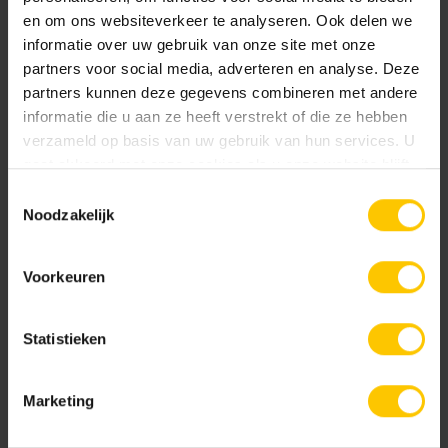
en om ons websiteverkeer te analyseren. Ook delen we
informatie over uw gebruik van onze site met onze
partners voor social media, adverteren en analyse. Deze
Façade
partners kunnen deze gegevens combineren met andere
informatie die u aan ze heeft verstrekt of die ze hebben
verzameld op basis van uw gebruik van hun services. U
gaat akkoord met onze cookies als u onze website blijft
gebruiken.
Toestemmingsselectie
Noodzakelijk
Infrastructure
Voorkeuren
Statistieken
Jardin
Marketing