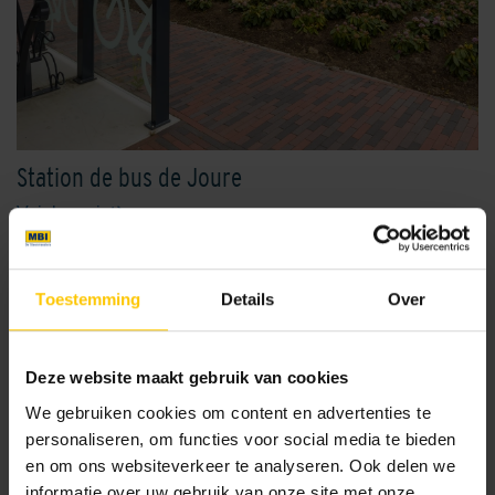
Station de bus de Joure
Voir le projet
Toestemming
Details
Over
Autres applications:
Façade
Deze website maakt gebruik van cookies
Infrastructure
We gebruiken cookies om content en advertenties te
Jardin
personaliseren, om functies voor social media te bieden
Murs et sols intérieurs
en om ons websiteverkeer te analyseren. Ook delen we
Hospitality & Leisure
informatie over uw gebruik van onze site met onze