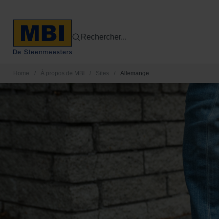
Rechercher...
Home
/
À propos de MBI
/
Sites
/
Allemange