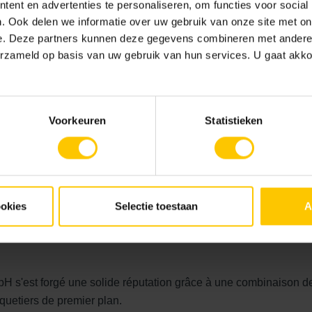
ent en advertenties te personaliseren, om functies voor social
e la personne à contacter
. Ook delen we informatie over uw gebruik van onze site met on
e. Deze partners kunnen deze gegevens combineren met andere i
Heures d'ouverture
erzameld op basis van uw gebruik van hun services. U gaat akk
77 Wuppertal
Du lundi au jeudi de 08 h 00 à 
Vendredi jusqu'à 14 h 30
Voorkeuren
Statistieken
ookies
Selectie toestaan
A
magne : 60 ans d'innovation et 
 s'est forgé une solide réputation grâce à une combinaison de s
quetiers de premier plan.