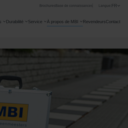
FR
Brochures
Base de connaissances
Langue:
s
Durabilité
Service
À propos de MBI
Revendeurs
Contact