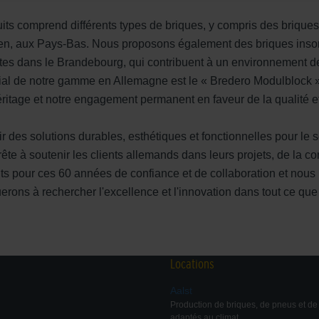
ts comprend différents types de briques, y compris des brique
en, aux Pays-Bas. Nous proposons également des briques inson
uites dans le Brandebourg, qui contribuent à un environnement de
cial de notre gamme en Allemagne est le « Bredero Modulblock 
 héritage et notre engagement permanent en faveur de la qualité e
des solutions durables, esthétiques et fonctionnelles pour le se
ête à soutenir les clients allemands dans leurs projets, de la con
pour ces 60 années de confiance et de collaboration et nous 
rons à rechercher l'excellence et l'innovation dans tout ce que
Locations
Aalst
Production de briques, de pneus et d
adaptés au climat