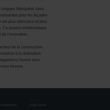
s longues fabriquées dans
orisantes pour les façades
 vie plus silencieux et plus
». Ce produit emblématique
t de l'innovation.
cteur de la construction.
ception à la réalisation.
regardons l'avenir avec
 nous faisons.
Veghel
e revêtements
Siège social