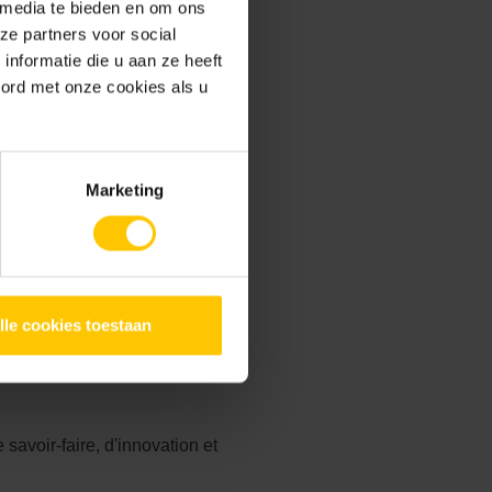
 media te bieden en om ons
ze partners voor social
nformatie die u aan ze heeft
oord met onze cookies als u
17 h 00
Marketing
lle cookies toestaan
de savoir-
avoir-faire, d'innovation et