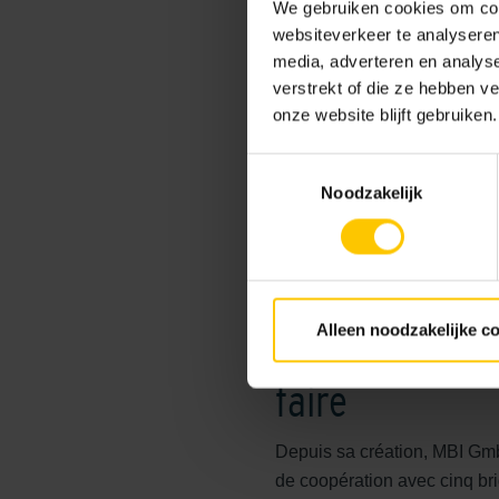
We gebruiken cookies om cont
Coordonnées d
websiteverkeer te analyseren
media, adverteren en analys
MBI GmbH
verstrekt of die ze hebben v
Allensteiner Straße 45, 422
onze website blijft gebruiken.
T.
+49 205 889 490
,
Toestemmingsselectie
E.
info@mbi-gruppe.de
Noodzakelijk
Alleen noodzakelijke c
MBI GmbH Alle
faire
Depuis sa création, MBI GmbH
de coopération avec cinq bri