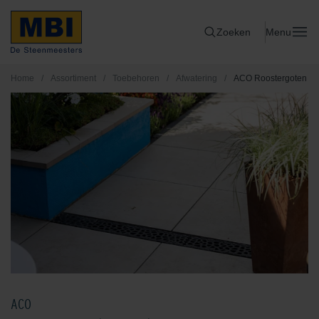
Zoeken
Menu
Home
/
Assortiment
/
Toebehoren
/
Afwatering
/
ACO Roostergoten
ACO