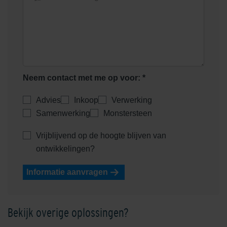
uitloop
rooster
Neem contact met me op voor: *
Euroline goot onderuitloop
Advies
Inkoop
Verwerking
Euroline goot verzinkt staal
zonder rooster
1000mm
Samenwerking
Monstersteen
Vrijblijvend op de hoogte blijven van
ontwikkelingen?
Informatie aanvragen
Bekijk overige oplossingen?
Euroline goot zonder rooster
Euroline hoekelement met
rooster