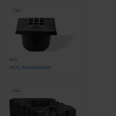
Tuin
Euroline hoekelement met slot
Euroline hoekelement met
rooster
verzinkt staal rooster
ACO
ACO Afvoerputten
Tuin
Euroline losse emmer voor
Euroline vuilvanger + emmer
vuilvanger