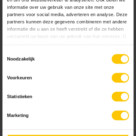
informatie over uw gebruik van onze site met onze
Eindplaat V100s kunststof
Eindplaat V150s kunststof
partners voor social media, adverteren en analyse. Deze
partners kunnen deze gegevens combineren met andere
informatie die u aan ze heeft verstrekt of die ze hebben
verzameld op basis van uw gebruik van hun services. U
gaat akkoord met onze cookies als u onze website blijft
gebruiken.
Toestemmingsselectie
Noodzakelijk
Euroline Stankslot voor
Euroline eindplaat bind
onderuitloop
Voorkeuren
Statistieken
Marketing
Toon meer
Euroline eindplaat met
Euroline eindplaat zijuitloop