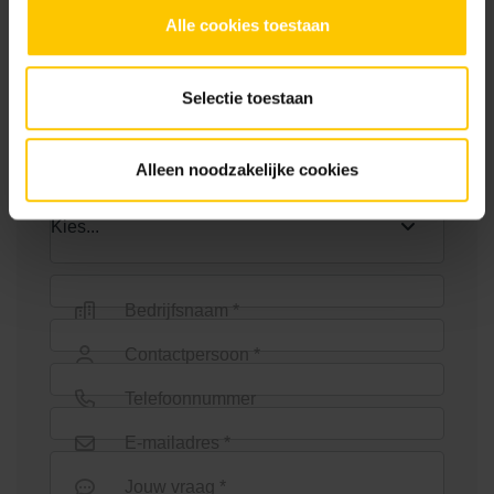
zijuitloop
Alle cookies toestaan
Neem contact op
Selectie toestaan
Wie ben jij? *
Alleen noodzakelijke cookies
Euroline goot 100cm
Euroline goot 1000mm +
verzinkt staal sleuf
Bedrijfsnaam *
Contactpersoon *
Telefoonnummer
E-mailadres *
Euroline goot 1000mm onder
Euroline goot 1000mm zonder
Jouw vraag *