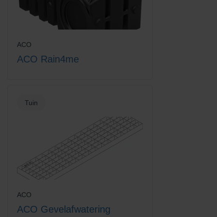
ACO
ACO Rain4me
Euroline vuilvanger + verzinkt
Euroline vuilvanger emmer
staal sleuf
zonder rooster
Tuin
Europoint rooster intercept
Grindrooster verzinkt staal
ACO
ACO Gevelafwatering