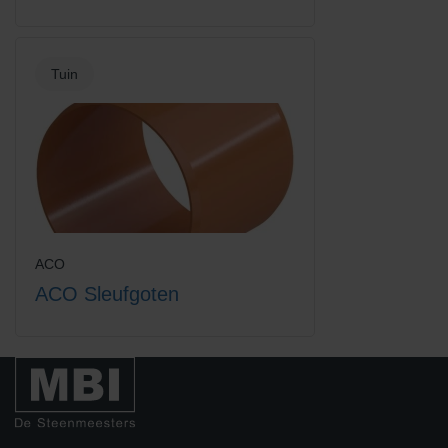
Tuin
Hexadrain garagepack +
Hexaline 2.0 goot + kunststof
toebehoren
sleufrooster
ACO
ACO Sleufgoten
Hexaline 2.0 goot + verzinkt
Hexaline 2.0 goot zonder
staal sleufrooster
rooster