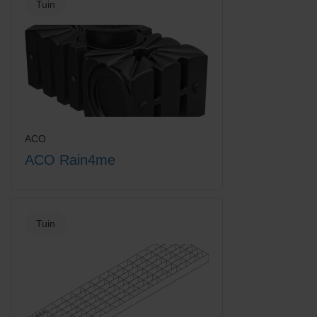
Tuin
Euroline losse emmer voor
Euroline vuilvanger + emmer
vuilvanger
ACO
ACO Rain4me
Euroline vuilvanger + verzinkt
Euroline vuilvanger emmer
staal sleuf
zonder rooster
Tuin