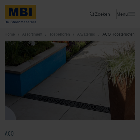
Zoeken
Menu
Home
/
Assortiment
/
Toebehoren
/
Afwatering
/
ACO Roostergoten
ACO