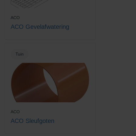
Europoint rooster intercept
Grindrooster verzinkt staal
ACO
ACO Gevelafwatering
Tuin
Hexadrain garagepack +
Hexaline 2.0 goot + kunststof
toebehoren
sleufrooster
ACO
ACO Sleufgoten