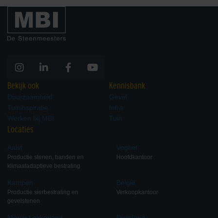
Hexaline 2.0 goot + verzinkt
Hexaline 2.0 goot zonder
staal sleufrooster
rooster
Bekijk ook
Kennisbank
Duurzaamheid
Gevel
Tuininspiratie
Infra
Hexaline eindplaten set
Hexaline hoekelement +
Werken bij MBI
Tuin
kunststof sleufrooster
Locaties
Aalst
Veghel
Productie stenen, banden en
Hoofdkantoor
klimaatadaptieve bestrating
Kampen
België
Productie sierbestrating en
Verkoopkantoor
gevelstenen
Nieuw-Lekkerland
Duitsland