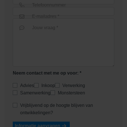
Telefoonnummer
E-mailadres *
Euroline goot 1000mm onder
Euroline goot 1000mm zonder
Jouw vraag *
uitloop
rooster
Neem contact met me op voor: *
Euroline goot onderuitloop
Advies
Inkoop
Verwerking
Euroline goot verzinkt staal
zonder rooster
1000mm
Samenwerking
Monstersteen
Vrijblijvend op de hoogte blijven van
ontwikkelingen?
Informatie aanvragen