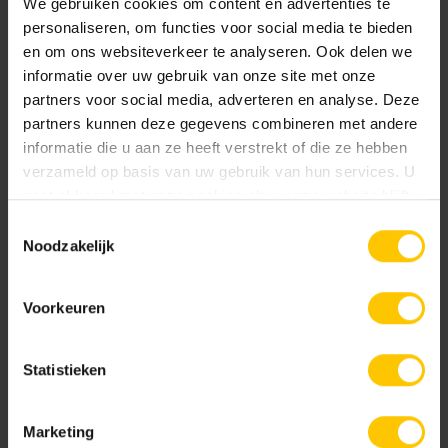
We gebruiken cookies om content en advertenties te
personaliseren, om functies voor social media te bieden
en om ons websiteverkeer te analyseren. Ook delen we
informatie over uw gebruik van onze site met onze
partners voor social media, adverteren en analyse. Deze
partners kunnen deze gegevens combineren met andere
Eindplaat V100s kunststof
Eindplaat V150s kunststof
informatie die u aan ze heeft verstrekt of die ze hebben
verzameld op basis van uw gebruik van hun services. U
gaat akkoord met onze cookies als u onze website blijft
gebruiken.
Toestemmingsselectie
Noodzakelijk
Voorkeuren
Euroline Stankslot voor
Euroline eindplaat bind
onderuitloop
Statistieken
Marketing