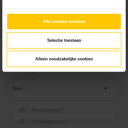
Alle cookies toestaan
Toon meer
Euroline eindplaat met
Euroline eindplaat zijuitloop
zijuitloop
Selectie toestaan
Neem contact op
Alleen noodzakelijke cookies
Wie ben jij? *
Euroline goot 100cm
Euroline goot 1000mm +
verzinkt staal sleuf
Bedrijfsnaam *
Contactpersoon *