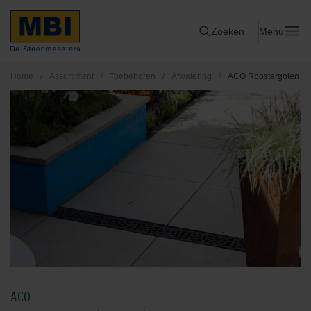
Zoeken
Menu
Home
/
Assortiment
/
Toebehoren
/
Afwatering
/
ACO Roostergoten
ACO