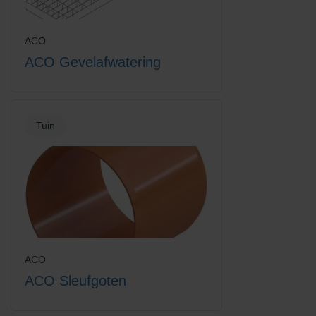
Europoint rooster intercept
Grindrooster verzinkt staal
ACO
ACO Gevelafwatering
Tuin
Hexadrain garagepack +
Hexaline 2.0 goot + kunststof
toebehoren
sleufrooster
ACO
ACO Sleufgoten