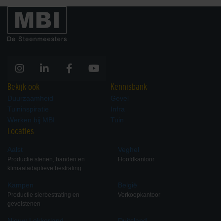
Hexaline 2.0 goot + verzinkt
Hexaline 2.0 goot zonder
staal sleufrooster
rooster
Bekijk ook
Kennisbank
Duurzaamheid
Gevel
Tuininspiratie
Infra
Hexaline eindplaten set
Hexaline hoekelement +
Werken bij MBI
Tuin
kunststof sleufrooster
Locaties
Aalst
Veghel
Productie stenen, banden en
Hoofdkantoor
klimaatadaptieve bestrating
Kampen
België
Productie sierbestrating en
Verkoopkantoor
gevelstenen
Nieuw-Lekkerland
Duitsland