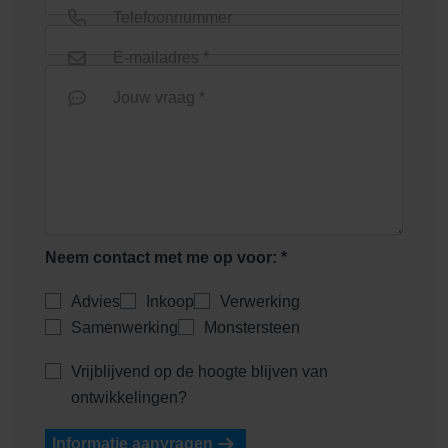
Telefoonnummer
E-mailadres *
Euroline goot 1000mm onder
Euroline goot 1000mm zonder
Jouw vraag *
uitloop
rooster
Neem contact met me op voor: *
Euroline goot onderuitloop
Advies
Inkoop
Verwerking
Euroline goot verzinkt staal
zonder rooster
1000mm
Samenwerking
Monstersteen
Vrijblijvend op de hoogte blijven van
ontwikkelingen?
Informatie aanvragen