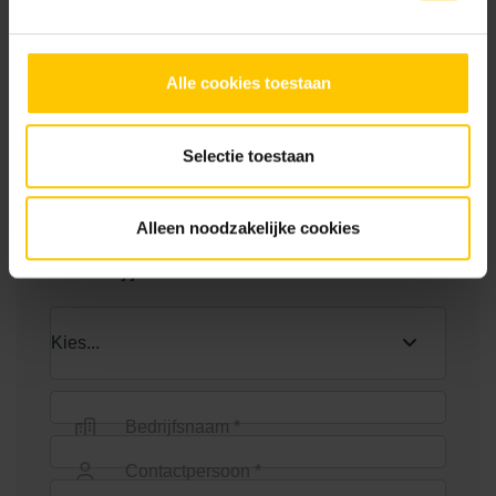
Alle cookies toestaan
Toon meer
Euroline eindplaat met
Euroline eindplaat zijuitloop
zijuitloop
Selectie toestaan
Neem contact op
Alleen noodzakelijke cookies
Wie ben jij? *
Euroline goot 100cm
Euroline goot 1000mm +
verzinkt staal sleuf
Bedrijfsnaam *
Contactpersoon *