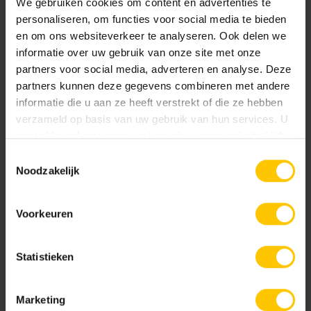
We gebruiken cookies om content en advertenties te
personaliseren, om functies voor social media te bieden
en om ons websiteverkeer te analyseren. Ook delen we
informatie over uw gebruik van onze site met onze
partners voor social media, adverteren en analyse. Deze
partners kunnen deze gegevens combineren met andere
Eindplaat V100s kunststof
Eindplaat V150s kunststof
informatie die u aan ze heeft verstrekt of die ze hebben
verzameld op basis van uw gebruik van hun services. U
gaat akkoord met onze cookies als u onze website blijft
gebruiken.
Toestemmingsselectie
Noodzakelijk
Voorkeuren
Euroline Stankslot voor
Euroline eindplaat bind
onderuitloop
Statistieken
Marketing