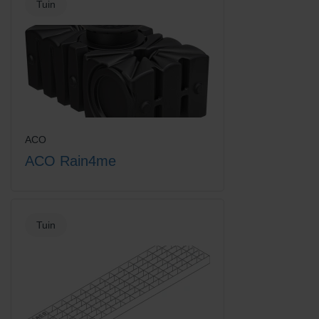
Tuin
Euroline losse emmer voor
Euroline vuilvanger + emmer
vuilvanger
ACO
ACO Rain4me
Euroline vuilvanger + verzinkt
Euroline vuilvanger emmer
staal sleuf
zonder rooster
Tuin