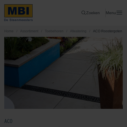
Zoeken
Menu
Home
/
Assortiment
/
Toebehoren
/
Afwatering
/
ACO Roostergoten
ACO