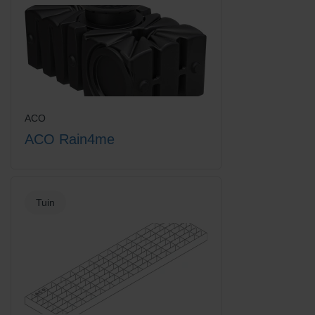
Euroline losse emmer voor
Euroline vuilvanger + emmer
vuilvanger
ACO
ACO Rain4me
Euroline vuilvanger + verzinkt
Euroline vuilvanger emmer
staal sleuf
zonder rooster
Tuin