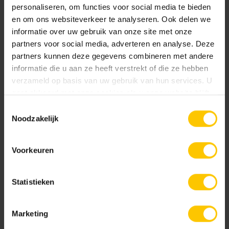
personaliseren, om functies voor social media te bieden
en om ons websiteverkeer te analyseren. Ook delen we
informatie over uw gebruik van onze site met onze
partners voor social media, adverteren en analyse. Deze
Eindplaat V100s kunststof
Eindplaat V150s kunststof
partners kunnen deze gegevens combineren met andere
informatie die u aan ze heeft verstrekt of die ze hebben
verzameld op basis van uw gebruik van hun services. U
gaat akkoord met onze cookies als u onze website blijft
gebruiken.
Toestemmingsselectie
Noodzakelijk
Voorkeuren
Euroline Stankslot voor
Euroline eindplaat bind
onderuitloop
Statistieken
Marketing