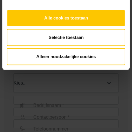
Toon meer
Alle cookies toestaan
Euroline eindplaat met
Euroline eindplaat zijuitloop
zijuitloop
Selectie toestaan
Neem contact op
Alleen noodzakelijke cookies
Wie ben jij? *
Euroline goot 100cm
Euroline goot 1000mm +
verzinkt staal sleuf
Bedrijfsnaam *
Contactpersoon *
Telefoonnummer