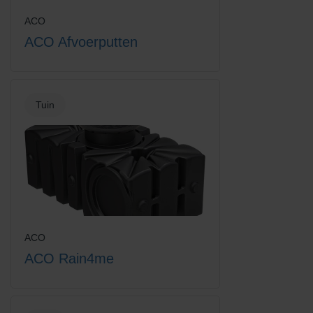
rooster
verzinkt staal rooster
ACO
ACO Afvoerputten
Tuin
Euroline losse emmer voor
Euroline vuilvanger + emmer
vuilvanger
ACO
ACO Rain4me
Euroline vuilvanger + verzinkt
Euroline vuilvanger emmer
staal sleuf
zonder rooster