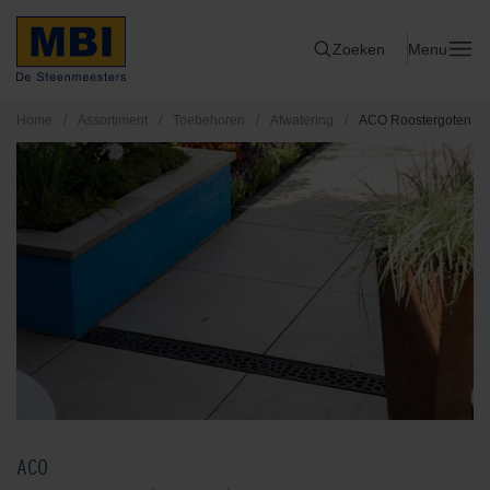
Zoeken
Menu
Home
/
Assortiment
/
Toebehoren
/
Afwatering
/
ACO Roostergoten
ACO