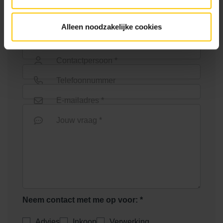
Euroline goot 100cm
Euroline goot 1000mm +
verzinkt staal sleuf
Alleen noodzakelijke cookies
Bedrijfsnaam *
Contactpersoon *
Telefoonnummer
E-mailadres *
Euroline goot 1000mm onder
Euroline goot 1000mm zonder
Jouw vraag *
uitloop
rooster
Neem contact met me op voor: *
Euroline goot onderuitloop
Advies
Inkoop
Verwerking
Euroline goot verzinkt staal