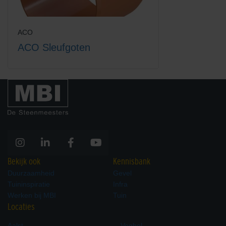
ACO
ACO Sleufgoten
Hexaline 2.0 goot + verzinkt
Hexaline 2.0 goot zonder
staal sleufrooster
rooster
Bekijk ook
Kennisbank
Duurzaamheid
Gevel
Tuininspiratie
Infra
Hexaline eindplaten set
Hexaline hoekelement +
Werken bij MBI
Tuin
kunststof sleufrooster
Locaties
Aalst
Veghel