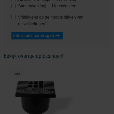
zonder rooster
1000mm
Samenwerking
Monstersteen
Vrijblijvend op de hoogte blijven van
ontwikkelingen?
Informatie aanvragen
Bekijk overige oplossingen?
Euroline goot zonder rooster
Euroline hoekelement met
rooster
Tuin
Euroline hoekelement met slot
Euroline hoekelement met