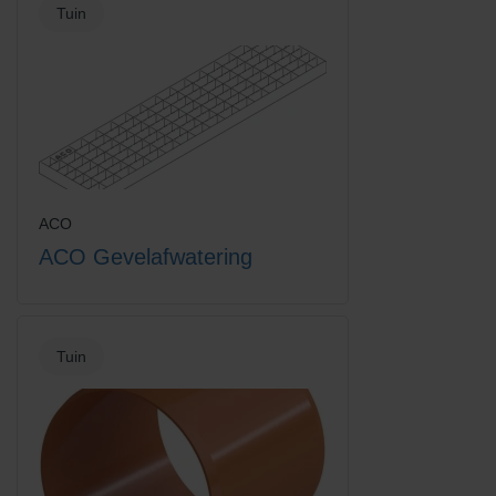
Tuin
Europoint rooster intercept
Grindrooster verzinkt staal
ACO
ACO Gevelafwatering
Tuin
Hexadrain garagepack +
Hexaline 2.0 goot + kunststof
toebehoren
sleufrooster