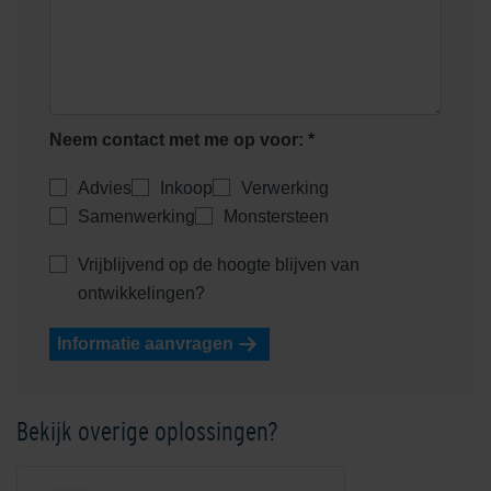
Neem contact met me op voor: *
Euroline goot onderuitloop
Advies
Inkoop
Verwerking
Euroline goot verzinkt staal
zonder rooster
1000mm
Samenwerking
Monstersteen
Vrijblijvend op de hoogte blijven van
ontwikkelingen?
Informatie aanvragen
Bekijk overige oplossingen?
Euroline goot zonder rooster
Euroline hoekelement met
rooster