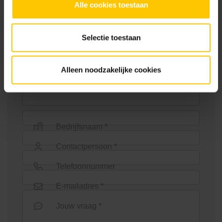
Alle cookies toestaan
Neem contact op
Selectie toestaan
Wie ben jij? *
Alleen noodzakelijke cookies
Euroline goot 100cm
Euroline goot 1000mm +
verzinkt staal sleuf
Bedrijfsnaam *
Contactpersoon *
Telefoonnummer
E-mailadres *
Euroline goot 1000mm onder
Euroline goot 1000mm zonder
Jouw vraag *
uitloop
rooster