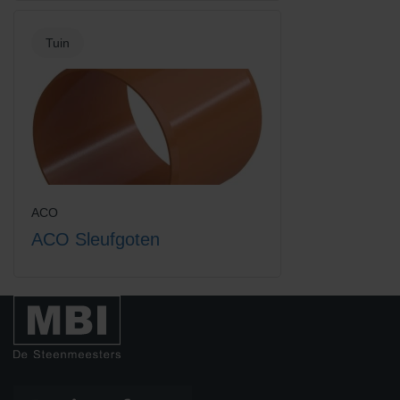
Tuin
Hexadrain garagepack +
Hexaline 2.0 goot + kunststof
toebehoren
sleufrooster
ACO
ACO Sleufgoten
Hexaline 2.0 goot + verzinkt
Hexaline 2.0 goot zonder
staal sleufrooster
rooster