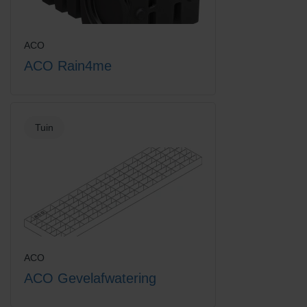
ACO
ACO Rain4me
Euroline vuilvanger + verzinkt
Euroline vuilvanger emmer
staal sleuf
zonder rooster
Tuin
Europoint rooster intercept
Grindrooster verzinkt staal
ACO
ACO Gevelafwatering