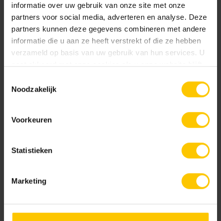
informatie over uw gebruik van onze site met onze
partners voor social media, adverteren en analyse. Deze
partners kunnen deze gegevens combineren met andere
informatie die u aan ze heeft verstrekt of die ze hebben
verzameld op basis van uw gebruik van hun services. U
gaat akkoord met onze cookies als u onze website blijft
gebruiken.
Toestemmingsselectie
Noodzakelijk
Euroline Stankslot voor
Euroline eindplaat bind
onderuitloop
Voorkeuren
Statistieken
Marketing
Toon meer
Euroline eindplaat met
Euroline eindplaat zijuitloop
zijuitloop