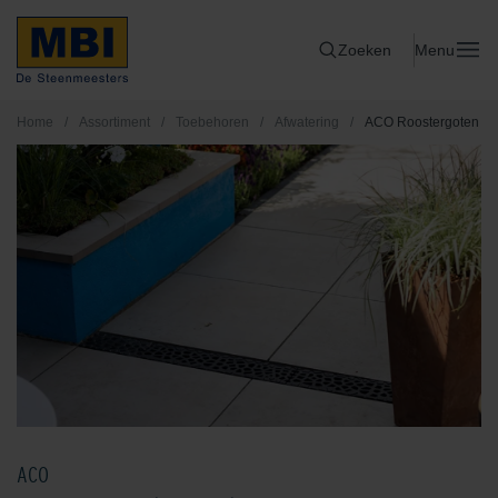
Zoeken
Menu
Home
/
Assortiment
/
Toebehoren
/
Afwatering
/
ACO Roostergoten
ACO