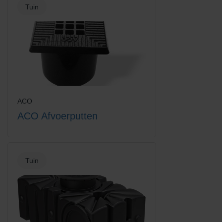
Tuin
Euroline hoekelement met slot
Euroline hoekelement met
rooster
verzinkt staal rooster
ACO
ACO Afvoerputten
Tuin
Euroline losse emmer voor
Euroline vuilvanger + emmer
vuilvanger