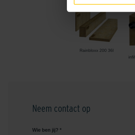
Rainbloxx 200 36l
infi
Neem contact op
Wie ben jij? *