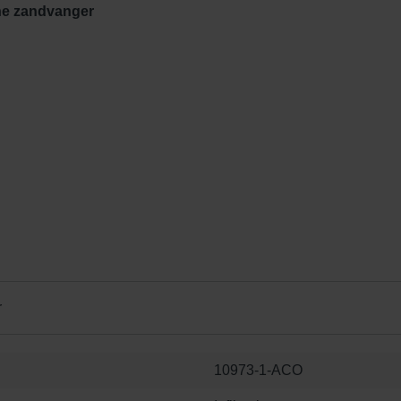
line zandvanger
r
10973-1-ACO