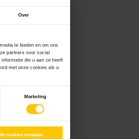
Over
 media te bieden en om ons
ze partners voor social
nformatie die u aan ze heeft
oord met onze cookies als u
Marketing
ule
Rainbloxx 100 module
24l
lle cookies toestaan