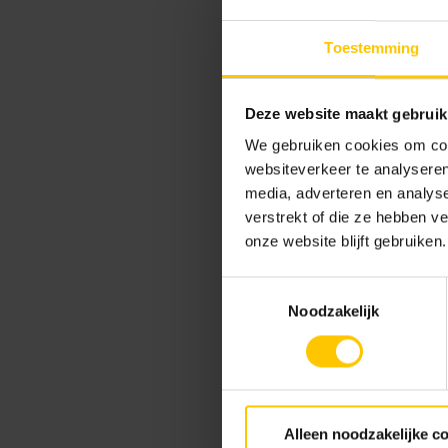
Consumentenadviesprijs:
Toestemming
Deze website maakt gebruik
Kleur
We gebruiken cookies om cont
websiteverkeer te analyseren
Standaard kleuren
media, adverteren en analys
verstrekt of die ze hebben v
onze website blijft gebruiken.
Toestemmingsselectie
Noodzakelijk
Infiltratiekrat 205l
Alleen noodzakelijke c