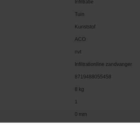
Infiltratie
Tuin
Kunststof
ACO
nvt
Infiltrationline zandvanger
8719488055458
8 kg
1
0 mm
0 mm
0 mm