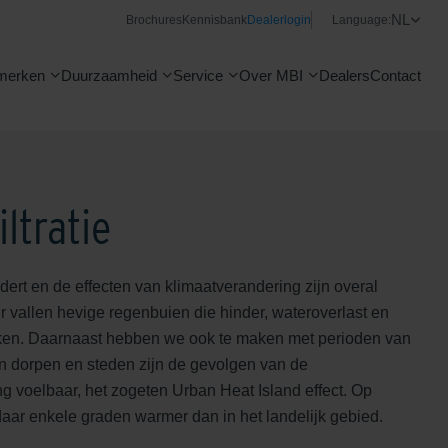
NL
Brochures
Kennisbank
Dealerlogin
Language:
merken
Duurzaamheid
Service
Over MBI
Dealers
Contact
iltratie
dert en de effecten van klimaatverandering zijn overal
 vallen hevige regenbuien die hinder, wateroverlast en
ken. Daarnaast hebben we ook te maken met perioden van
 In dorpen en steden zijn de gevolgen van de
g voelbaar, het zogeten Urban Heat Island effect. Op
aar enkele graden warmer dan in het landelijk gebied.