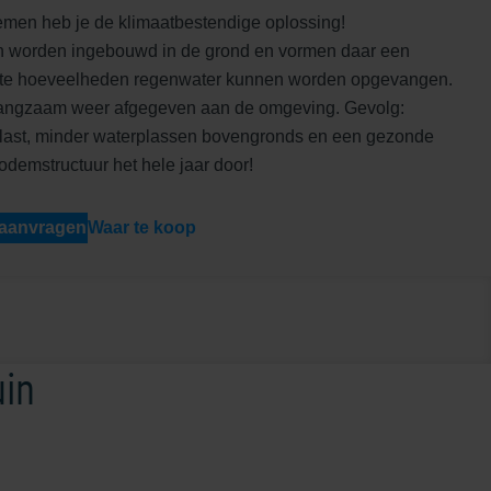
stemen heb je de klimaatbestendige oplossing!
men worden ingebouwd in de grond en vormen daar een
rote hoeveelheden regenwater kunnen worden opgevangen.
langzaam weer afgegeven aan de omgeving. Gevolg:
last, minder waterplassen bovengronds en een gezonde
demstructuur het hele jaar door!
 aanvragen
Waar te koop
uin