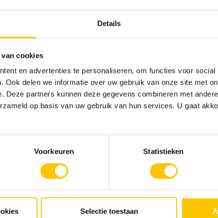
260.21 €
Details
 van cookies
ent en advertenties te personaliseren, om functies voor social
. Ook delen we informatie over uw gebruik van onze site met on
e. Deze partners kunnen deze gegevens combineren met andere i
erzameld op basis van uw gebruik van hun services. U gaat akk
Voorkeuren
Statistieken
Infiltrationline
Modulaire infiltratieput
Rainbloxx 60 mod
zandvanger
zonder GY
30l
ookies
Selectie toestaan
A