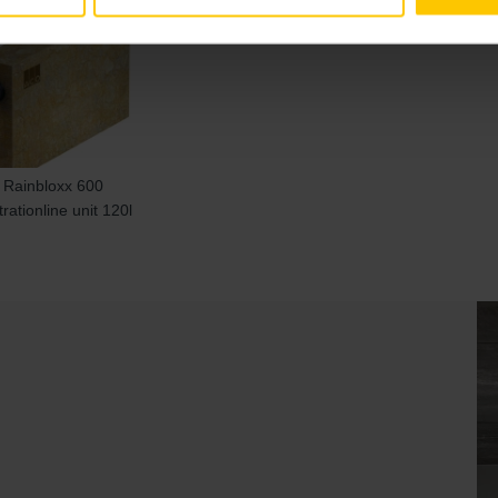
Rainbloxx 600
ltrationline unit 120l