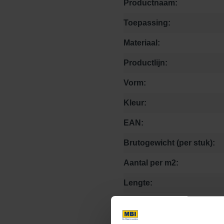
Productnaam:
Toepassing:
Materiaal:
Productlijn:
Vorm:
Kleur:
EAN:
Brutogewicht (per stuk):
Aantal per m2:
Lengte:
Breedte:
Hoogte: