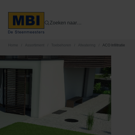
Zoeken naar…
Home
/
Assortiment
/
Toebehoren
/
Afwatering
/
ACO Infiltratie