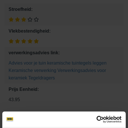
Stroefheid:
Vlekbestendigheid:
verwerkingsadvies link:
Advies voor je tuin
keramische tuintegels leggen
Keramische verwerking
Verwerkingsadvies voor
keramiek
Tegeldragers
Prijs Eenheid:
43.95
Maat