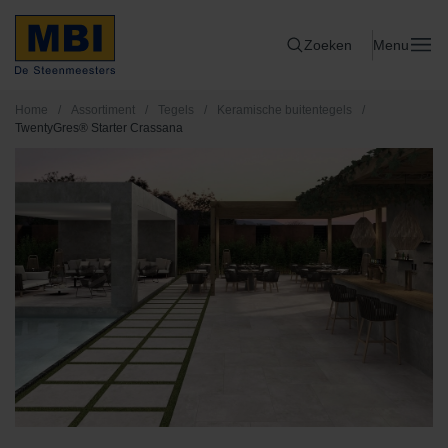
Zoeken
Menu
Home
/
Assortiment
/
Tegels
/
Keramische buitentegels
/
TwentyGres® Starter Crassana