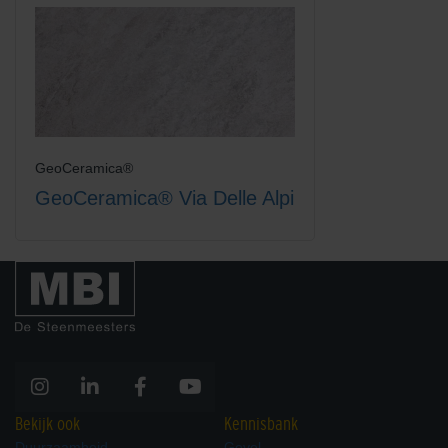
GeoCeramica®
GeoCeramica® Via Delle Alpi
Bekijk ook
Kennisbank
Duurzaamheid
Gevel