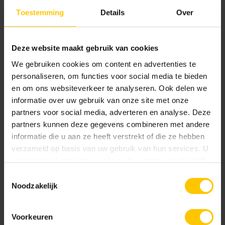
Toestemming
Details
Over
60 x 60 x 2
90 x 60 x 2
100 x 100 x 2
Kleur
Deze website maakt gebruik van cookies
We gebruiken cookies om content en advertenties te
Standaard kleuren
personaliseren, om functies voor social media te bieden
en om ons websiteverkeer te analyseren. Ook delen we
informatie over uw gebruik van onze site met onze
partners voor social media, adverteren en analyse. Deze
partners kunnen deze gegevens combineren met andere
informatie die u aan ze heeft verstrekt of die ze hebben
verzameld op basis van uw gebruik van hun services. U
gaat akkoord met onze cookies als u onze website blijft
Graphite
Grey
gebruiken.
Toestemmingsselectie
Noodzakelijk
Voorkeuren