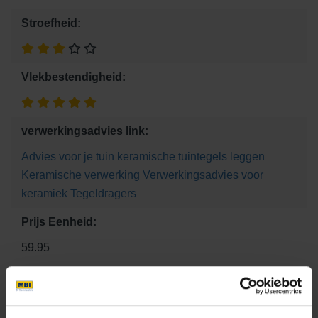
Stroefheid:
Vlekbestendigheid:
verwerkingsadvies link:
Advies voor je tuin
keramische tuintegels leggen
Keramische verwerking
Verwerkingsadvies voor
keramiek
Tegeldragers
Prijs Eenheid:
59.95
Maat