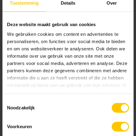
Toestemming
Details
Over
60 x 60 x 2
90 x 60 x 2
100 x 100 x 2
Deze website maakt gebruik van cookies
Kleur
We gebruiken cookies om content en advertenties te
personaliseren, om functies voor social media te bieden
Standaard kleuren
en om ons websiteverkeer te analyseren. Ook delen we
informatie over uw gebruik van onze site met onze
partners voor social media, adverteren en analyse. Deze
partners kunnen deze gegevens combineren met andere
informatie die u aan ze heeft verstrekt of die ze hebben
verzameld op basis van uw gebruik van hun services. U
gaat akkoord met onze cookies als u onze website blijft
gebruiken.
Toestemmingsselectie
Graphite
Grey
Noodzakelijk
Voorkeuren