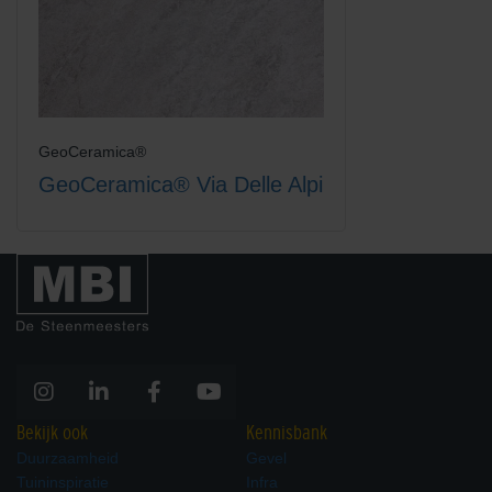
GeoCeramica®
GeoCeramica® Via Delle Alpi
Bekijk ook
Kennisbank
Duurzaamheid
Gevel
Tuininspiratie
Infra