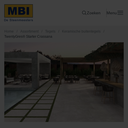
Zoeken
Menu
Home
/
Assortiment
/
Tegels
/
Keramische buitentegels
/
TwentyGres® Starter Crassana