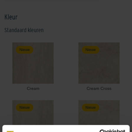
Kleur
Standaard kleuren
Nieuw
Nieuw
Cream
Cream Cross
Nieuw
Nieuw