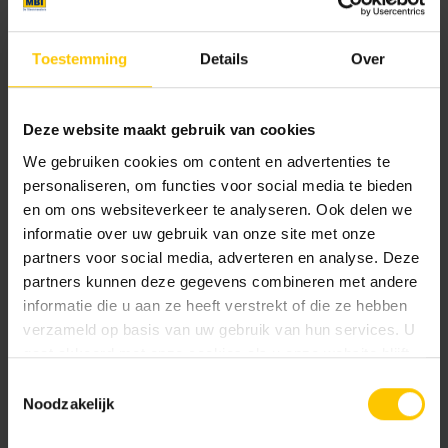
Oyster
Oyster Cross
Toestemming
Details
Over
Nieuw
Nieuw
Deze website maakt gebruik van cookies
We gebruiken cookies om content en advertenties te
personaliseren, om functies voor social media te bieden
en om ons websiteverkeer te analyseren. Ook delen we
informatie over uw gebruik van onze site met onze
Pure
Pure Cross
partners voor social media, adverteren en analyse. Deze
partners kunnen deze gegevens combineren met andere
informatie die u aan ze heeft verstrekt of die ze hebben
Nieuw
Nieuw
verzameld op basis van uw gebruik van hun services. U
gaat akkoord met onze cookies als u onze website blijft
gebruiken.
Toestemmingsselectie
Noodzakelijk
Shadow
Shadow Cross