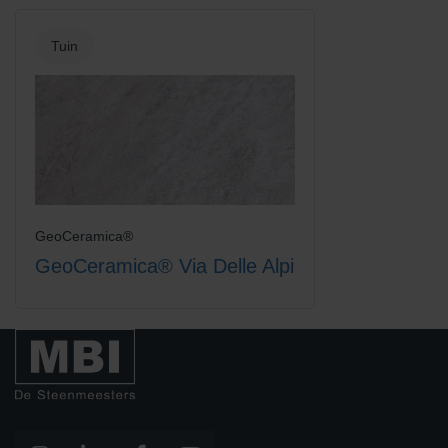
Tuin
GeoCeramica®
GeoCeramica® Via Delle Alpi