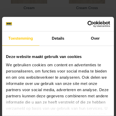
Cream
Cream Cross
Nieuw
Nieuw
Toestemming
Details
Over
Deze website maakt gebruik van cookies
Oyster
Oyster Cross
We gebruiken cookies om content en advertenties te
personaliseren, om functies voor social media te bieden
Nieuw
Nieuw
en om ons websiteverkeer te analyseren. Ook delen we
informatie over uw gebruik van onze site met onze
partners voor social media, adverteren en analyse. Deze
partners kunnen deze gegevens combineren met andere
informatie die u aan ze heeft verstrekt of die ze hebben
verzameld op basis van uw gebruik van hun services. U
Pure
Pure Cross
gaat akkoord met onze cookies als u onze website blijft