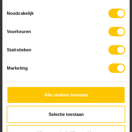
gebruiken.
Toestemmingsselectie
Nieuw
Nieuw
Noodzakelijk
Voorkeuren
Statistieken
Shadow
Shadow Cross
Marketing
Nieuw
Nieuw
Alle cookies toestaan
Urban
Urban Cross
Selectie toestaan
Brochures