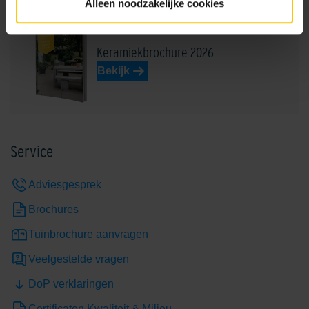
Alleen noodzakelijke cookies
Keramiekbrochure 2026
Bekijk
Service
Adviesgesprek
Brochures
Tuinbrochure aanvragen
Veelgestelde vragen
DoP verklaringen
Certificaten Kwaliteit & Milieu