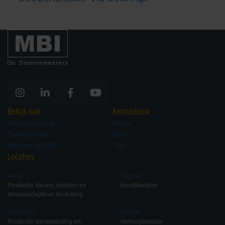
Bekijk ook
Kennisbank
Duurzaamheid
Gevel
Tuininspiratie
Infra
Werken bij MBI
Tuin
Locaties
Aalst
Veghel
Productie stenen, banden en
Hoofdkantoor
klimaatadaptieve bestrating
Kampen
België
Productie sierbestrating en
Verkoopkantoor