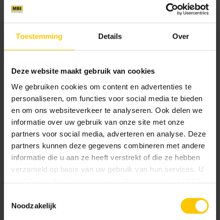
Oyster
Oyster Cross
Toestemming
Details
Over
Nieuw
Nieuw
Deze website maakt gebruik van cookies
We gebruiken cookies om content en advertenties te
personaliseren, om functies voor social media te bieden
en om ons websiteverkeer te analyseren. Ook delen we
Pure
Pure Cross
informatie over uw gebruik van onze site met onze
partners voor social media, adverteren en analyse. Deze
partners kunnen deze gegevens combineren met andere
Nieuw
Nieuw
informatie die u aan ze heeft verstrekt of die ze hebben
verzameld op basis van uw gebruik van hun services. U
gaat akkoord met onze cookies als u onze website blijft
gebruiken.
Toestemmingsselectie
Noodzakelijk
Shadow
Shadow Cross