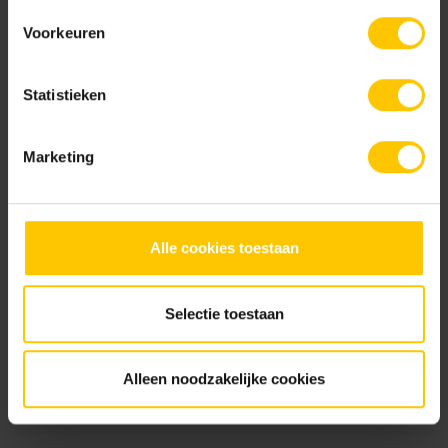
Voorkeuren
Nieuw
Nieuw
Statistieken
Marketing
Urban
Urban Cross
Alle cookies toestaan
Brochures
Selectie toestaan
Keramiekbrochure 2026
Bekijk
Alleen noodzakelijke cookies