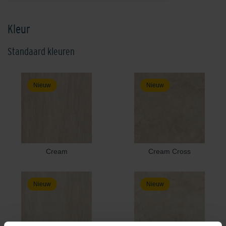
Kleur
Standaard kleuren
Nieuw
Nieuw
Cream
Cream Cross
Nieuw
Nieuw